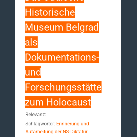
Historische
Museum Belgrad
als
Dokumentations-
und
Forschungsstätte
zum Holocaust
Relevanz:
Schlagwörter:
Erinnerung und
Aufarbeitung der NS-Diktatur