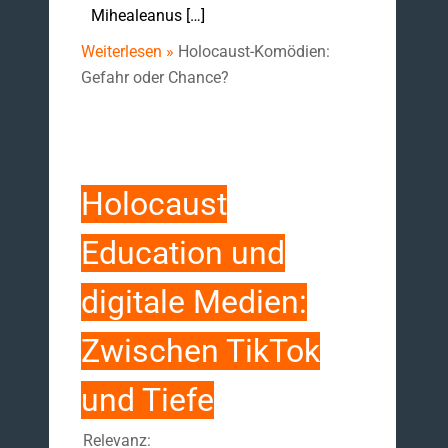
Mihealeanus […]
Weiterlesen »
Holocaust-Komödien:
Gefahr oder Chance?
Holocaust
Education und
digitale Medien:
Zwischen TikTok
und Tiefe
Relevanz: