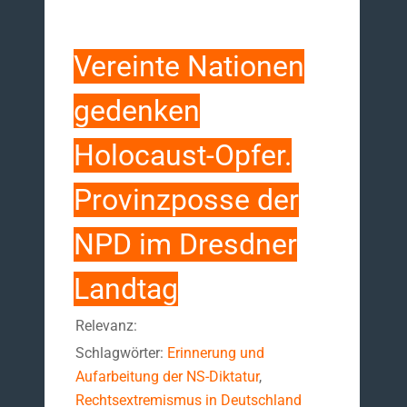
Vereinte Nationen
gedenken
Holocaust-Opfer.
Provinzposse der
NPD im Dresdner
Landtag
Relevanz:
Schlagwörter:
Erinnerung und
Aufarbeitung der NS-Diktatur
,
Rechtsextremismus in Deutschland