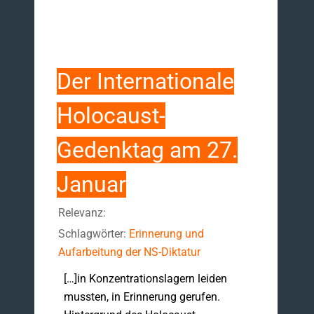
Der Internationale
Holocaust-
Gedenktag am 27.
Januar
Relevanz:
Schlagwörter:
Erinnerung und
Aufarbeitung der NS-Diktatur
[…]in Konzentrationslagern leiden
mussten, in Erinnerung gerufen.