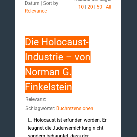
Datum | Sort by:
10
|
20
|
50
|
All
Relevance
Die Holocaust-
Industrie – von
Norman G.
Finkelstein
Relevanz:
Schlagwörter:
Buchrezensionen
[…]Holocaust ist erfunden worden. Er
leugnet die Judenvernichtung nicht,
sondern behauptet, dass der