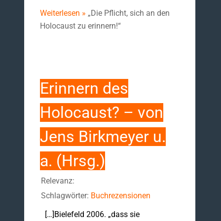
Weiterlesen »
„Die Pflicht, sich an den
Holocaust zu erinnern!“
Erinnern des
Holocaust? – von
Jens Birkmeyer u.
a. (Hrsg.)
Relevanz:
Schlagwörter:
Buchrezensionen
[…]Bielefeld 2006. „dass sie