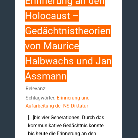
Erinnerung an den
Holocaust –
Gedächtnistheorien
von Maurice
Halbwachs und Jan
Assmann
Relevanz:
Schlagwörter:
Erinnerung und
Aufarbeitung der NS-Diktatur
[…]bis vier Generationen. Durch das
kommunikative Gedächtnis konnte
bis heute die Erinnerung an den