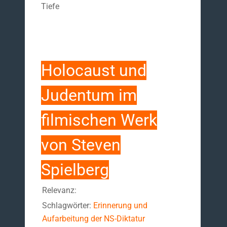
Tiefe
Holocaust und
Judentum im
filmischen Werk
von Steven
Spielberg
Relevanz:
Schlagwörter:
Erinnerung und
Aufarbeitung der NS-Diktatur