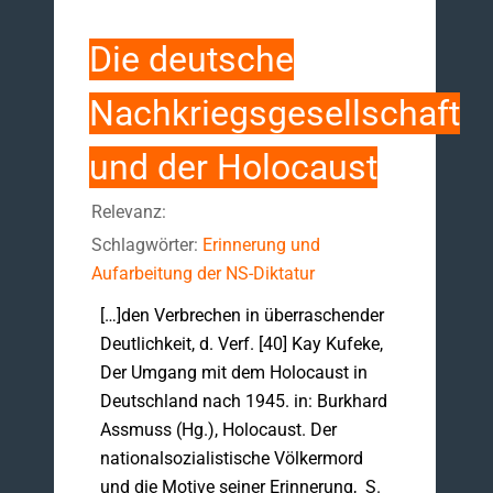
Die deutsche
Nachkriegsgesellschaft
und der Holocaust
Relevanz:
Schlagwörter:
Erinnerung und
Aufarbeitung der NS-Diktatur
[…]den Verbrechen in überraschender
Deutlichkeit, d. Verf. [40] Kay Kufeke,
Der Umgang mit dem Holocaust in
Deutschland nach 1945. in: Burkhard
Assmuss (Hg.), Holocaust. Der
nationalsozialistische Völkermord
und die Motive seiner Erinnerung, S.