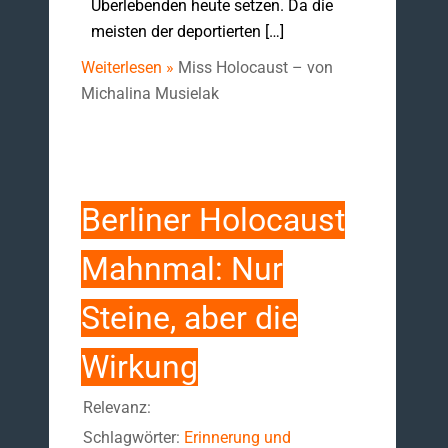
Überlebenden heute setzen. Da die
meisten der deportierten […]
Weiterlesen »
Miss Holocaust – von
Michalina Musielak
Berliner Holocaust
Mahnmal: Nur
Steine, aber die
Wirkung
Relevanz:
Schlagwörter:
Erinnerung und