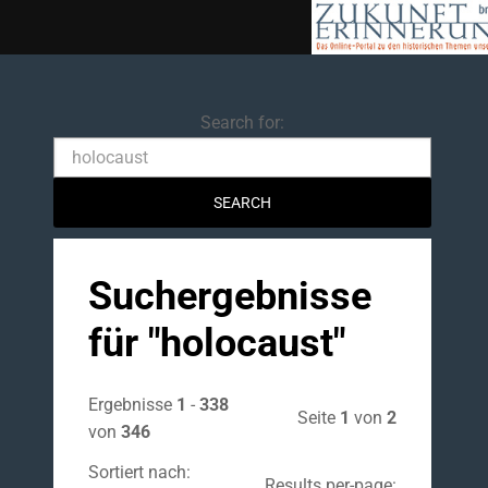
Search
Search for:
Suchergebnisse
für "
holocaust
"
Ergebnisse
1
-
338
Seite
1
von
2
von
346
Sortiert nach:
Results per-page: