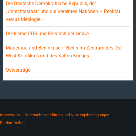
Die Deutsche Demokratische Republik, der
„Unrechtsstaat“ und die Vereinten Nationen – Realität
versus Ideologie –
Die kleine DDR und Friedrich der Große
Mauerbau und Berlinkrise – Berlin im Zentrum des Ost-
West-Konfliktes und des Kalten Krieges
Ostverträge
Impressum
Datenschutzerklärung und Nutzungsbedingungen
Barrierefreiheit