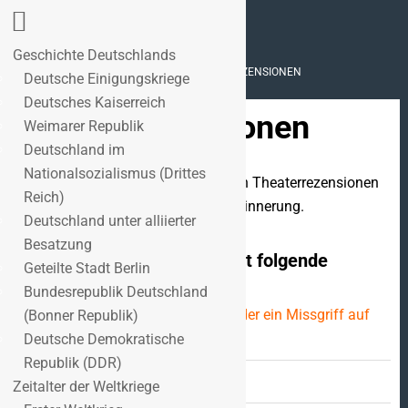
Geschichte Deutschlands
STARTSEITE
>
REZENSIONEN
>
THEATERREZENSIONEN
Deutsche Einigungskriege
Deutsches Kaiserreich
Theaterrezensionen
Weimarer Republik
Deutschland im
Nationalsozialismus (Drittes
Diese Seite bietet eine Übersicht von Theaterrezensionen
Reich)
im Online-Portal Zukunft braucht Erinnerung.
Deutschland unter alliierter
Besatzung
"Theaterrezensionen" enthält folgende
Geteilte Stadt Berlin
Beiträge:
Bundesrepublik Deutschland
Der Kaufmann von Stuttgart – Wieder ein Missgriff auf
(Bonner Republik)
Kosten des „Jud Süß“
Deutsche Demokratische
Republik (DDR)
Der kaukasische Kreidekreis
Zeitalter der Weltkriege