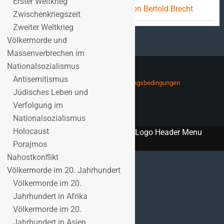
Erster Weltkrieg
Mutter Courage und ihre Kinder – von Bertold Brecht
Zwischenkriegszeit
Zweiter Weltkrieg
Völkermorde und
Massenverbrechen im
Nationalsozialismus
Antisemitismus
Impressum
Datenschutzerklärung und Nutzungsbedingungen
Jüdisches Leben und
Barrierefreiheit
Verfolgung im
Nationalsozialismus
Holocaust
Porajmos
Nahostkonflikt
Völkermorde im 20. Jahrhundert
Völkermorde im 20.
Jahrhundert in Afrika
Völkermorde im 20.
Jahrhundert in Asien