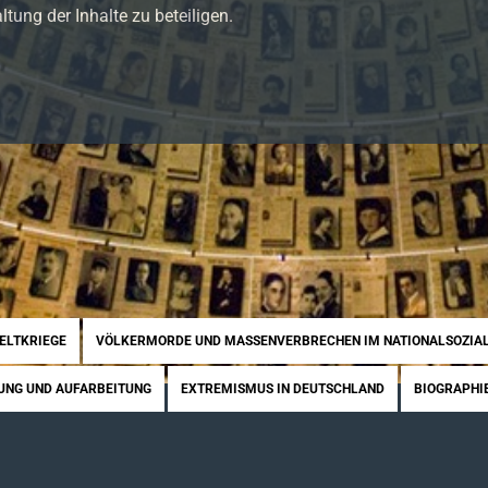
ltung der Inhalte zu beteiligen.
WELTKRIEGE
VÖLKERMORDE UND MASSENVERBRECHEN IM NATIONALSOZIA
UNG UND AUFARBEITUNG
EXTREMISMUS IN DEUTSCHLAND
BIOGRAPHI