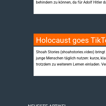
behindern zu können, da für Adolf Hitler d
Holocaust goes TikT
Shoah Stories (shoahstories.video) bringt 
junge Menschen täglich nutzen: kurze, klar
trotzdem zu weiterem Lernen einladen. Ve