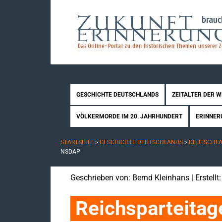
GESCHICHTE DEUTSCHLANDS
ZEITALTER DER 
VÖLKERMORDE IM 20. JAHRHUNDERT
ERINNER
STARTSEITE
>
GESCHICHTE DEUTSCHLANDS
>
DEUTSCHLAN
NSDAP
Geschrieben von:
Bernd Kleinhans
| Erstell
Reichsparteita