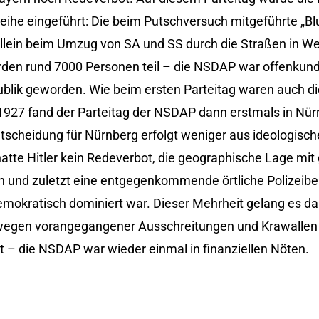
ihe eingeführt: Die beim Putschversuch mitgeführte „Bl
Allein beim Umzug von SA und SS durch die Straßen in 
rden rund 7000 Personen teil – die NSDAP war offenkund
ublik geworden. Wie beim ersten Parteitag waren auch d
1927 fand der Parteitag der NSDAP dann erstmals in Nürn
ntscheidung für Nürnberg erfolgt weniger aus ideologisc
tte Hitler kein Redeverbot, die geographische Lage mit 
 und zuletzt eine entgegenkommende örtliche Polizeibe
mokratisch dominiert war. Dieser Mehrheit gelang es da
 wegen vorangegangener Ausschreitungen und Krawallen 
tt – die NSDAP war wieder einmal in finanziellen Nöten.