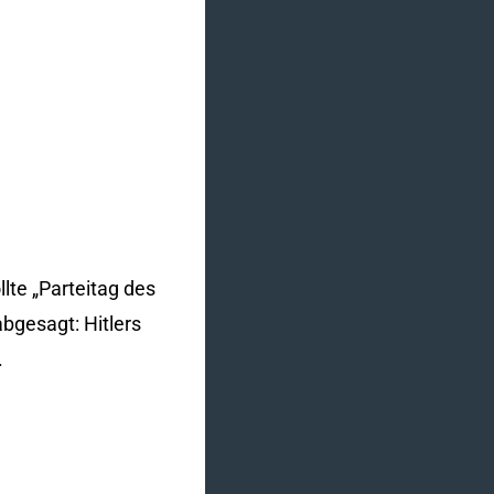
lte „Parteitag des
bgesagt: Hitlers
.