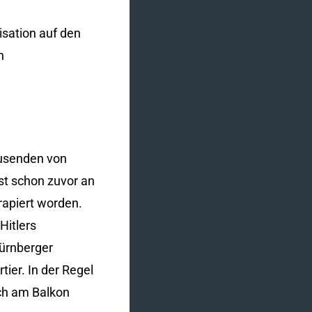
sation auf den
n
ausenden von
st schon zuvor an
rapiert worden.
 Hitlers
Nürnberger
er. In der Regel
ich am Balkon