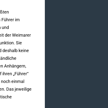
ößten
n Führer im
n und
eit der Weimarer
unktion. Sie
d deshalb keine
tändliche
ten Anhängern,
 ihren „Führer“
d noch einmal
en. Das jeweilige
stische