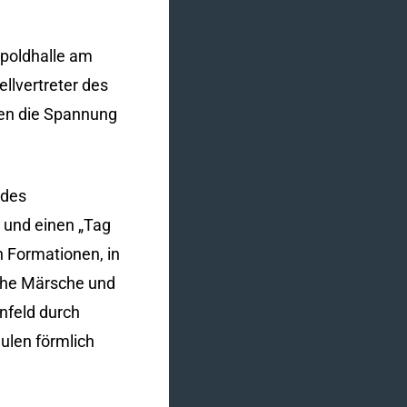
tpoldhalle am
llvertreter des
ßen die Spannung
 des
) und einen „Tag
 Formationen, in
iche Märsche und
nfeld durch
ulen förmlich