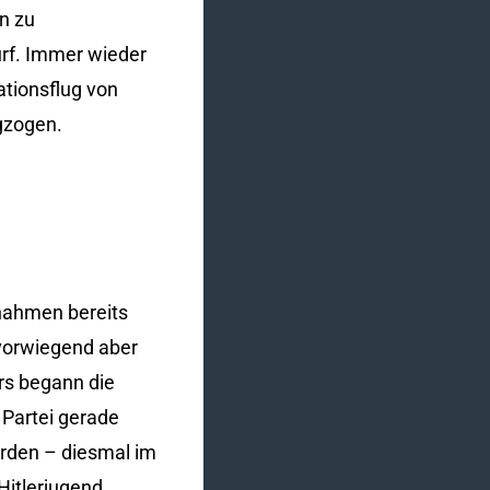
n zu
urf. Immer wieder
tionsflug von
gzogen.
nahmen bereits
vorwiegend aber
rs begann die
 Partei gerade
erden – diesmal im
Hitlerjugend