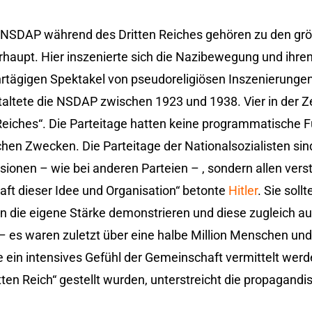
r NSDAP während des Dritten Reiches gehören zu den gr
rhaupt. Hier inszenierte sich die Nazibewegung und ihre
rtägigen Spektakel von pseudoreligiösen Inszenierunge
altete die NSDAP zwischen 1923 und 1938. Vier in der Z
Reiches“. Die Parteitage hatten keine programmatische F
chen Zwecken. Die Parteitage der Nationalsozialisten sin
sionen – wie bei anderen Parteien – , sondern allen vers
ft dieser Idee und Organisation“ betonte
Hitler
. Sie soll
die eigene Stärke demonstrieren und diese zugleich auf
– es waren zuletzt über eine halbe Million Menschen un
 ein intensives Gefühl der Gemeinschaft vermittelt werd
tten Reich“ gestellt wurden, unterstreicht die propagandi