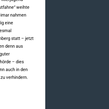
utfahne“ weihte
Weimar nahmen
ig eine
iesmal
berg statt – jetzt
hen denn aus
guter
hörde – dies
nn auch in den
zu verhindern.