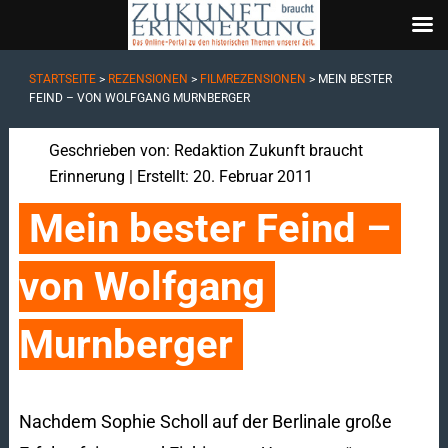
STARTSEITE
>
REZENSIONEN
>
FILMREZENSIONEN
>
MEIN BESTER
FEIND – VON WOLFGANG MURNBERGER
Geschrieben von:
Redaktion Zukunft braucht
Erinnerung
| Erstellt: 20. Februar 2011
Mein bester Feind – 
von Wolfgang 
Murnberger
Nachdem Sophie Scholl auf der Berlinale große