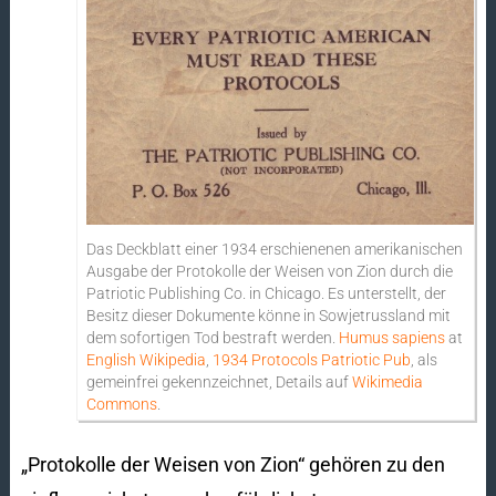
Das Deckblatt einer 1934 erschienenen amerikanischen
Ausgabe der Protokolle der Weisen von Zion durch die
Patriotic Publishing Co. in Chicago. Es unterstellt, der
Besitz dieser Dokumente könne in Sowjetrussland mit
dem sofortigen Tod bestraft werden.
Humus sapiens
at
English Wikipedia
,
1934 Protocols Patriotic Pub
, als
gemeinfrei gekennzeichnet, Details auf
Wikimedia
Commons
.
„Protokolle der Weisen von Zion“ gehören zu den