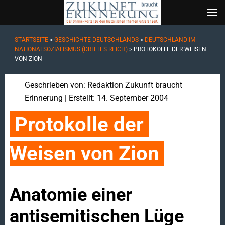
STARTSEITE
>
GESCHICHTE DEUTSCHLANDS
>
DEUTSCHLAND IM
NATIONALSOZIALISMUS (DRITTES REICH)
>
PROTOKOLLE DER WEISEN
VON ZION
Geschrieben von:
Redaktion Zukunft braucht
Erinnerung
| Erstellt: 14. September 2004
Protokolle der 
Weisen von Zion
Anatomie einer
antisemitischen Lüge