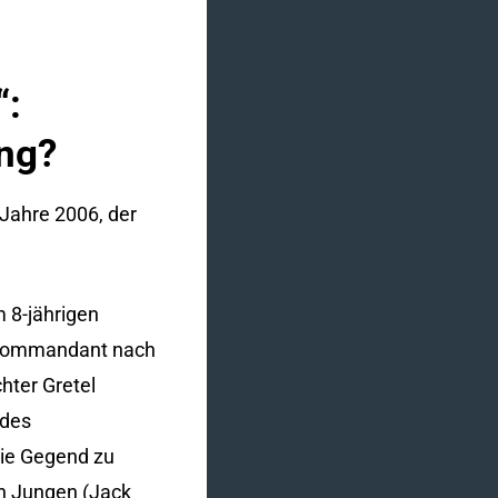
“:
ung?
 Jahre 2006, der
m 8-jährigen
gerkommandant nach
hter Gretel
 des
die Gegend zu
en Jungen (Jack