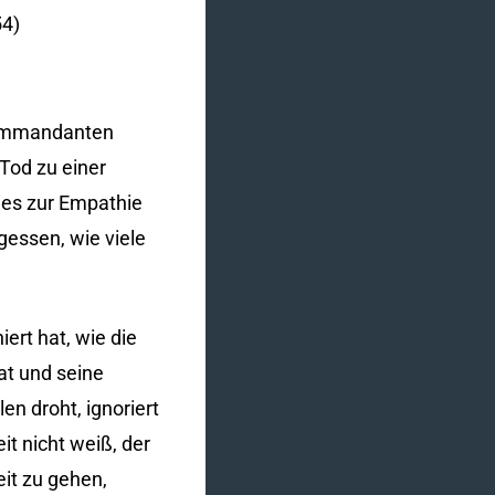
54)
Kommandanten
Tod zu einer
dies zur Empathie
rgessen, wie viele
ert hat, wie die
at und seine
en droht, ignoriert
it nicht weiß, der
eit zu gehen,