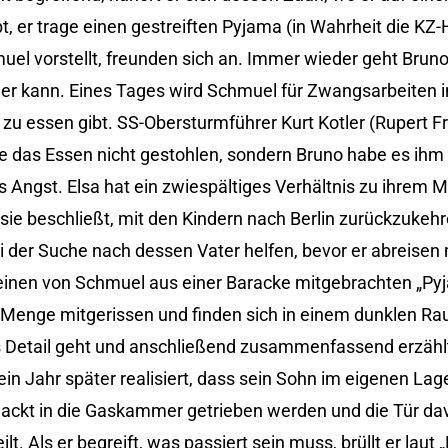
bt, er trage einen gestreiften Pyjama (in Wahrheit die KZ-
muel vorstellt, freunden sich an. Immer wieder geht Brun
er kann. Eines Tages wird Schmuel für Zwangsarbeiten in
zu essen gibt. SS-Obersturmführer Kurt Kotler (Rupert Fr
be das Essen nicht gestohlen, sondern Bruno habe es ih
s Angst. Elsa hat ein zwiespältiges Verhältnis zu ihrem M
s sie beschließt, mit den Kindern nach Berlin zurückzukehr
i der Suche nach dessen Vater helfen, bevor er abreisen 
einen von Schmuel aus einer Baracke mitgebrachten „Py
 Menge mitgerissen und finden sich in einem dunklen Ra
s Detail geht und anschließend zusammenfassend erzählt,
ein Jahr später realisiert, dass sein Sohn im eigenen Lag
 nackt in die Gaskammer getrieben werden und die Tür d
t. Als er begreift, was passiert sein muss, brüllt er laut