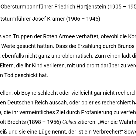
Obersturmbannführer Friedrich Hartjenstein (1905 – 19
tsturmführer Josef Kramer (1906 – 1945)
s von Truppen der Roten Armee verhaftet, obwohl die 
s Weite gesucht hatten. Dass die Erzählung durch Brunos 
t ebenfalls nicht ganz unproblematisch. Zum einen lädt 
ltern, die ihr Kind verlieren, mit und droht darüber zu ve
n Tod geschickt hat.
len, ob Boyne schlecht oder vielleicht gar nicht recherchi
erten Deutschen Reich aussah, oder ob er es recherchiert h
die ihr vermeintliches Ziel durch Profanierung zu verfehl
olt Brechts (1898 – 1956)
Galilei
zitieren: „Wer die Wahrhe
iß und sie eine Lüge nennt, der ist ein Verbrecher!“ Sow