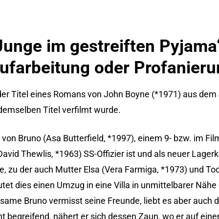
unge im gestreiften Pyjama
Aufarbeitung oder Profanier
 der Titel eines Romans von John Boyne (*1971) aus dem
emselben Titel verfilmt wurde.
von Bruno (Asa Butterfield, *1997), einem 9- bzw. im Fil
(David Thewlis, *1963) SS-Offizier ist und als neuer La
ie, zu der auch Mutter Elsa (Vera Farmiga, *1973) und Toc
tet dies einen Umzug in eine Villa in unmittelbarer Nähe
same Bruno vermisst seine Freunde, liebt es aber auch 
ht begreifend, nähert er sich dessen Zaun, wo er auf ein