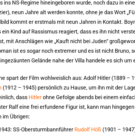
 das ins NS-Regime hineingeboren wurde, noch dazu in ein
zier), neun Jahre alt werden konnte, ohne je das Wort „Fü
bild kommt er erstmals mit neun Jahren in Kontakt. Boyne
ein Kind auf Rassismus reagiert, dass es ihn nicht vers
t, mit Anschlägen wie „Kauft nicht bei Juden“ großgewo
oman ist es sogar noch extremer und es ist nicht Bruno, 
eingezäunten Gelände nahe der Villa handele es sich um 
e spart der Film wohlweislich aus: Adolf Hitler (1889 – 
n
(1912 – 1945) persönlich zu Hause, um ihn mit der L
einlich, dass
Hitler
ohne Gefolge abends bei einem einfach
r Ralf eine frei erfundene Figur ist, kann man hingegen
 im Übrigen:
 1943: SS-Obersturmbannführer
Rudolf Höß
(1901 – 1947