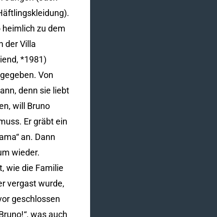
Häftlingskleidung).
o heimlich zu dem
 der Villa
iend, *1981)
m gegeben. Von
ann, denn sie liebt
en, will Bruno
muss. Er gräbt ein
jama“ an. Dann
um wieder.
 wie die Familie
er vergast wurde,
avor geschlossen
 „Bruno!“, was auch