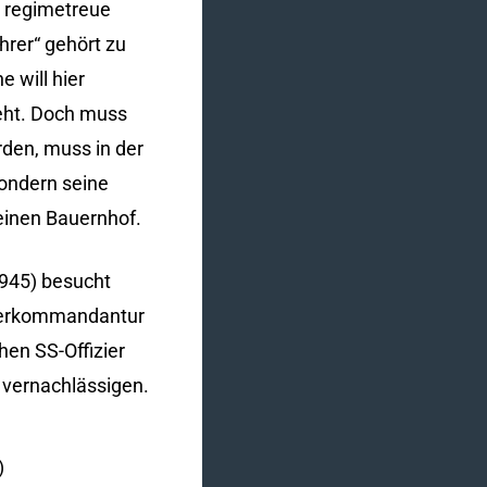
e regimetreue
hrer“ gehört zu
 will hier
teht. Doch muss
rden, muss in der
sondern seine
einen Bauernhof.
1945) besucht
agerkommandantur
en SS-Offizier
 vernachlässigen.
)