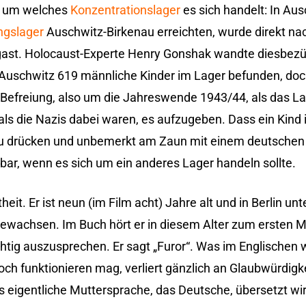
rd, um welches
Konzentrationslager
es sich handelt: In Au
ngslager
Auschwitz-Birkenau erreichten, wurde direkt nac
ergast. Holocaust-Experte Henry Gonshak wandte diesbezüg
n Auschwitz 619 männliche Kinder im Lager befunden, doch
Befreiung, also um die Jahreswende 1943/44, als das La
als die Nazis dabei waren, es aufzugeben. Dass ein Kind 
t zu drücken und unbemerkt am Zaun mit einem deutschen
kbar, wenn es sich um ein anderes Lager handeln sollte.
it. Er ist neun (im Film acht) Jahre alt und in Berlin unt
fgewachsen. Im Buch hört er in diesem Alter zum ersten 
 richtig auszusprechen. Er sagt „Furor“. Was im Englische
ch funktionieren mag, verliert gänzlich an Glaubwürdigk
s eigentliche Muttersprache, das Deutsche, übersetzt wi