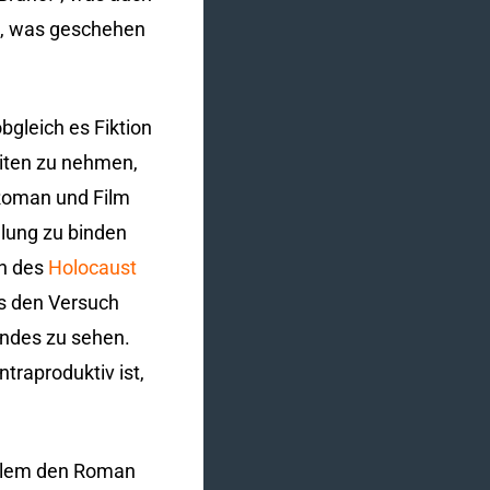
st, was geschehen
bgleich es Fiktion
eiten zu nehmen,
 Roman und Film
dlung zu binden
en des
Holocaust
ls den Versuch
indes zu sehen.
traproduktiv ist,
allem den Roman