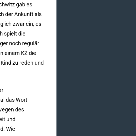
schwitz gab es
h der Ankunft als
lich zwar ein, es
 spielt die
ger noch regulär
in einem KZ die
 Kind zu reden und
er
Mal das Wort
n wegen des
eit und
rd. Wie