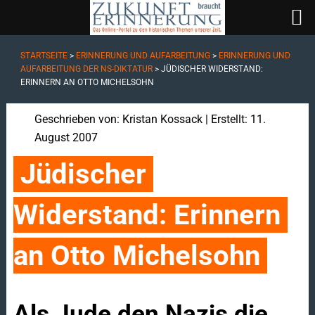
STARTSEITE
>
ERINNERUNG UND AUFARBEITUNG
>
ERINNERUNG UND
AUFARBEITUNG DER NS-DIKTATUR
>
JÜDISCHER WIDERSTAND:
ERINNERN AN OTTO MICHELSOHN
Geschrieben von:
Kristan Kossack
| Erstellt: 11.
August 2007
Jüdischer 
Widerstand: Erinnern 
an Otto Michelsohn
Als Jude den Nazis die