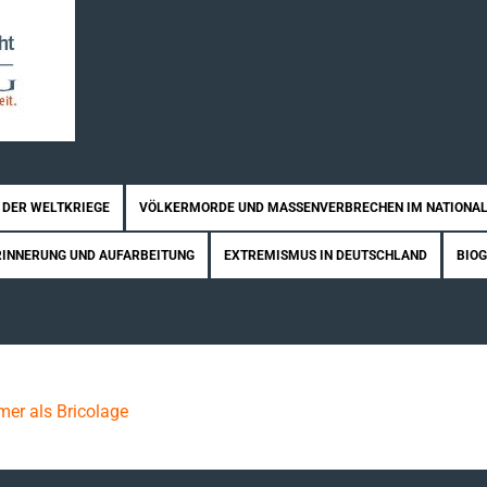
 DER WELTKRIEGE
VÖLKERMORDE UND MASSENVERBRECHEN IM NATIONAL
RINNERUNG UND AUFARBEITUNG
EXTREMISMUS IN DEUTSCHLAND
BIO
er als Bricolage