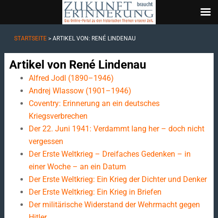
STARTSEITE
> ARTIKEL VON: RENÉ LINDENAU
Artikel von René Lindenau
Alfred Jodl (1890–1946)
Andrej Wlassow (1901–1946)
Coventry: Erinnerung an ein deutsches
Kriegsverbrechen
Der 22. Juni 1941: Verdammt lang her – doch nicht
vergessen
Der Erste Weltkrieg – Dreifaches Gedenken – in
einer Woche – an ein Datum
Der Erste Weltkrieg: Ein Krieg der Dichter und Denker
Der Erste Weltkrieg: Ein Krieg in Briefen
Der militärische Widerstand der Wehrmacht gegen
Hitler