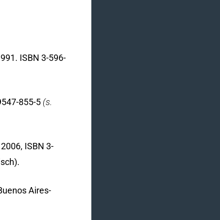
n
1991. ISBN 3-596-
9547-855-5
(s.
 2006, ISBN 3-
isch).
Buenos Aires-