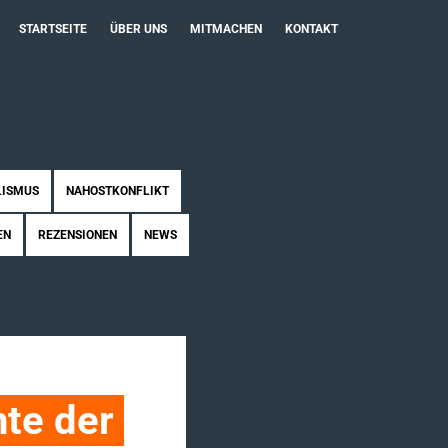
STARTSEITE
ÜBER UNS
MITMACHEN
KONTAKT
LISMUS
NAHOSTKONFLIKT
EN
REZENSIONEN
NEWS
te der 