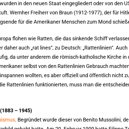
s, wurden in den neuen Staat eingegliedert oder von den 
tuft. Wernher Freiherr von Braun (1912-1977), der für Hitl
riegsende für die Amerikaner Menschen zum Mond schieß
ropa flohen wie Ratten, die das sinkende Schiff verlasse
 daher auch „rat lines“, zu Deutsch: „Rattenlinien“. Auc
ufig, da unter anderem die römisch-katholische Kirche in 
Amerikaner selbst von den Rattenlinien Gebrauch machten
nspannen wollten, es aber offiziell und öffentlich nicht 
ie Rattenlinien funktionierten, muss man die entscheid
 (1883 – 1945)
hismus
. Begründet wurde dieser von Benito Mussolini, de
orbild gehabt hatte. Am 20. Februar 1909 hatte Filippo