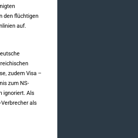
nigten
n den flüchtigen
linien auf.
Deutsche
rreichischen
sse, zudem Visa –
tnis zum NS-
 ignoriert. Als
-Verbrecher als