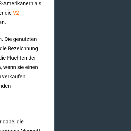
US-Amerikanern als
er die
V2
en.
n. Die genutzten
h die Bezeichnung
die Fluchten der
, wenn sie einen
zu verkaufen
enden
r dabei die
 Tommaso Marinetti