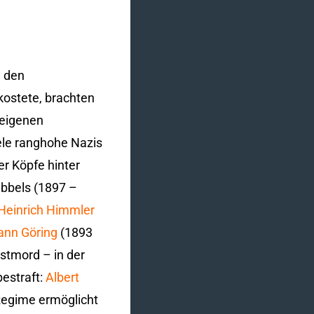
n den
kostete, brachten
 eigenen
ele ranghohe Nazis
er Köpfe hinter
bbels (1897 –
Heinrich Himmler
nn Göring
(1893
stmord – in der
bestraft:
Albert
 Regime ermöglicht