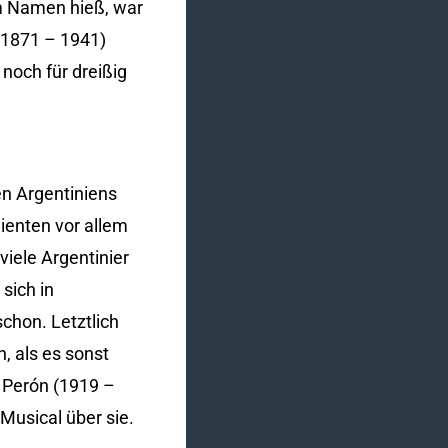
m Namen hieß, war
 (1871 – 1941)
noch für dreißig
n Argentiniens
enten vor allem
viele Argentinier
sich in
chon. Letztlich
, als es sonst
e Perón (1919 –
 Musical über sie.