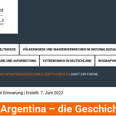
WELTKRIEGE
VÖLKERMORDE UND MASSENVERBRECHEN IM NATIONALSOZIA
UNG UND AUFARBEITUNG
EXTREMISMUS IN DEUTSCHLAND
BIOGRAPHI
D IM NATIONALSOZIALISMUS (DRITTES REICH)
>
DON’T CRY FOR ME
t Erinnerung
| Erstellt: 7. Juni 2022
 Argentina – die Geschich