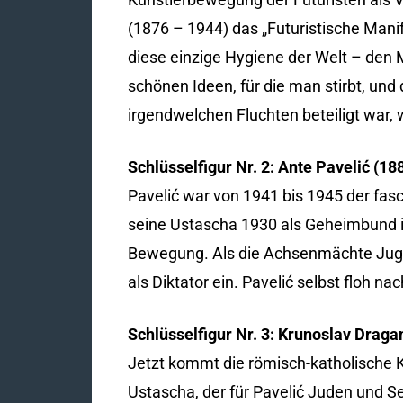
(1876 – 1944) das „Futuristische Manife
diese einzige Hygiene der Welt – den M
schönen Ideen, für die man stirbt, und
irgendwelchen Fluchten beteiligt war, 
Schlüsselfigur Nr. 2: Ante Pavelić (18
Pavelić war von 1941 bis 1945 der fas
seine Ustascha 1930 als Geheimbund im 
Bewegung. Als die Achsenmächte Jugosl
als Diktator ein. Pavelić selbst floh n
Schlüsselfigur Nr. 3: Krunoslav Draga
Jetzt kommt die römisch-katholische Ki
Ustascha, der für Pavelić Juden und Se