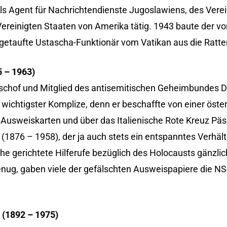
ls Agent für Nachrichtendienste Jugoslawiens, des Verei
Vereinigten Staaten von Amerika tätig. 1943 baute der vo
 getaufte Ustascha-Funktionär vom Vatikan aus die Ratten
5 – 1963)
Bischof und Mitglied des antisemitischen Geheimbundes 
ichtigster Komplize, denn er beschaffte von einer öste
 Ausweiskarten und über das Italienische Rote Kreuz Pä
(1876 – 1958), der ja auch stets ein entspanntes Verhäl
he gerichtete Hilferufe bezüglich des Holocausts gänzlich
genug, gaben viele der gefälschten Ausweispapiere die NS
o (1892 – 1975)