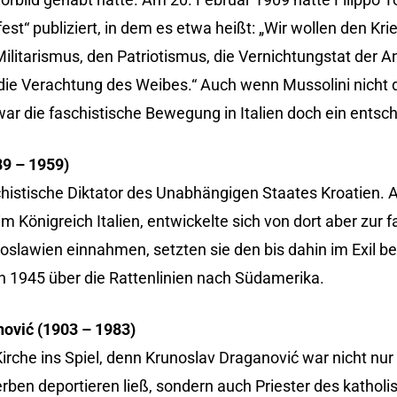
st“ publiziert, in dem es etwa heißt: „Wir wollen den Kri
ilitarismus, den Patriotismus, die Vernichtungstat der An
 die Verachtung des Weibes.“ Auch wenn Mussolini nicht d
war die faschistische Bewegung in Italien doch ein entsc
89 – 1959)
chistische Diktator des Unabhängigen Staates Kroatien.
Königreich Italien, entwickelte sich von dort aber zur f
awien einnahmen, setzten sie den bis dahin im Exil bef
ach 1945 über die Rattenlinien nach Südamerika.
nović (1903 – 1983)
rche ins Spiel, denn Krunoslav Draganović war nicht nur 
rben deportieren ließ, sondern auch Priester des katholi