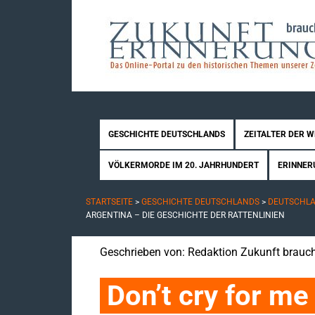
GESCHICHTE DEUTSCHLANDS
ZEITALTER DER 
VÖLKERMORDE IM 20. JAHRHUNDERT
ERINNER
STARTSEITE
>
GESCHICHTE DEUTSCHLANDS
>
DEUTSCHLAN
ARGENTINA – DIE GESCHICHTE DER RATTENLINIEN
Geschrieben von:
Redaktion Zukunft brauch
Don’t cry for me