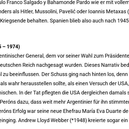
ulo Franco Salgado y Bahamonde Pardo wie er mit volle
nders als Hitler, Mussolini, Pavelić oder Ioannis Metaxas
riegsende behalten. Spanien blieb also auch nach 1945 
5 – 1974)
ntinischer General, dem vor seiner Wahl zum Präsidente
utschen Reich nachgesagt wurden. Dieses Narrativ bedi
zu beeinflussen. Der Schuss ging nach hinten los, denn 
als wahr herausstellen sollte, als einen Versuch der USA, 
schen. In der Tat pflegten die USA dergleichen damals s
 Peróns dazu, dass weit mehr Argentinier für ihn stimmten
Peróns Erfolg war seine neue Ehefrau María Eva Duarte d
e einging. Andrew Lloyd Webber (*1948) kreierte sogar ein