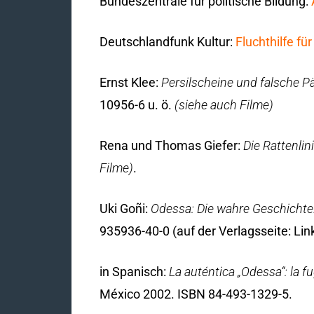
Bundeszentrale für politische Bildung:
Deutschlandfunk Kultur:
Fluchthilfe fü
Ernst Klee:
Persilscheine und falsche Pä
10956-6 u. ö.
(siehe auch Filme)
Rena und Thomas Giefer:
Die Rattenlin
Filme)
.
Uki Goñi:
Odessa: Die wahre Geschichte.
935936-40-0 (auf der Verlagsseite: Lin
in Spanisch:
La auténtica „Odessa“: la f
México 2002. ISBN 84-493-1329-5.