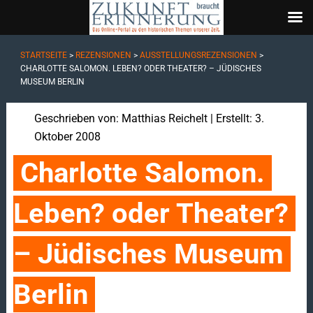
STARTSEITE
>
REZENSIONEN
>
AUSSTELLUNGSREZENSIONEN
>
CHARLOTTE SALOMON. LEBEN? ODER THEATER? – JÜDISCHES
MUSEUM BERLIN
Geschrieben von:
Matthias Reichelt
| Erstellt: 3.
Oktober 2008
Charlotte Salomon. 
Leben? oder Theater? 
– Jüdisches Museum 
Berlin