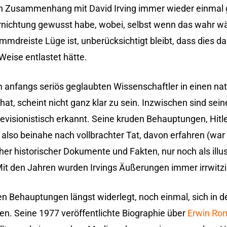
 in Zusammenhang mit David Irving immer wieder einmal ge
nichtung gewusst habe, wobei, selbst wenn das wahr wä
mmdreiste Lüge ist, unberücksichtigt bleibt, dass dies d
Weise entlastet hätte.
anfangs seriös geglaubten Wissenschaftler in einen nati
t, scheint nicht ganz klar zu sein. Inzwischen sind sein
visionistisch erkannt. Seine kruden Behauptungen, Hitl
also beinahe nach vollbrachter Tat, davon erfahren (war 
cher historischer Dokumente und Fakten, nur noch als illu
it den Jahren wurden Irvings Äußerungen immer irrwitzi
en Behauptungen längst widerlegt, noch einmal, sich in de
len. Seine 1977 veröffentlichte Biographie über
Erwin Ro