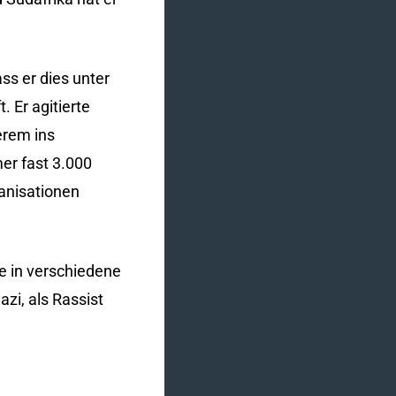
ss er dies unter
 Er agitierte
erem ins
mer fast 3.000
ganisationen
te in verschiedene
azi, als Rassist