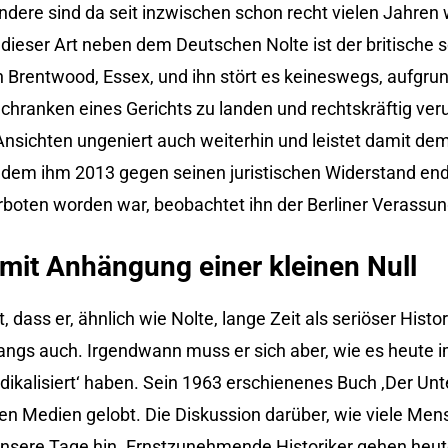
ndere sind da seit inzwischen schon recht vielen Jahren
l dieser Art neben dem Deutschen Nolte ist der britische
in Brentwood, Essex, und ihn stört es keineswegs, aufgru
Schranken eines Gerichts zu landen und rechtskräftig veru
ne Ansichten ungeniert auch weiterhin und leistet damit d
em ihm 2013 gegen seinen juristischen Widerstand endg
verboten worden war, beobachtet ihn der Berliner Verassu
 mit Anhängung einer kleinen Null
t, dass er, ähnlich wie Nolte, lange Zeit als seriöser Histo
angs auch. Irgendwann muss er sich aber, wie es heute 
ikalisiert‘ haben. Sein 1963 erschienenes Buch ‚Der Un
en Medien gelobt. Die Diskussion darüber, wie viele Me
unsere Tage hin. Ernstzunehmende Historiker gehen heut