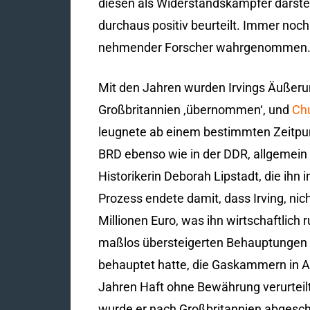
diesen als Widerstandskämpfer darste
durchaus positiv beurteilt. Immer noch 
nehmender Forscher wahrgenommen
Mit den Jahren wurden Irvings Äußerun
Großbritannien ‚übernommen‘, und
Chu
leugnete ab einem bestimmten Zeitpu
BRD ebenso wie in der DDR, allgemein 
Historikerin Deborah Lipstadt, die ihn
Prozess endete damit, dass Irving, nich
Millionen Euro, was ihn wirtschaftlich 
maßlos übersteigerten Behauptungen b
behauptet hatte, die Gaskammern in Aus
Jahren Haft ohne Bewährung verurteilt
wurde er nach Großbritannien abgeschob