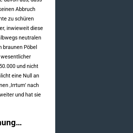
keinen Abbruch
chte zu schüren
r, inwieweit diese
halbwegs neutralen
en braunen Pöbel
 wesentlicher
50.000 und nicht
cht eine Null an
nen ‚Irrtum‘ nach
weiter und hat sie
hnung…