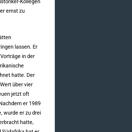
storiker-Kollegen
er ernst zu
ätten
ingen lassen. Er
 Vorträge in der
rikanische
hnet hatte. Der
 Wert über vier
uen jetzt oft
. Nachdem er 1989
, wurde er zu drei
rbracht hatte,
 Südafrika hat er