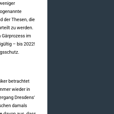
 weniger
 sogenannte
nd der Thesen, die
rteilt zu werden.
em Gärprozess im
ültig – bis 2022!
ngsschutz.
riker betrachtet
immer wieder in
tergang Dresdens‘
nschen damals
e davon aus, dass