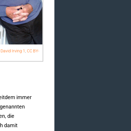
,
David Irving 1
,
CC BY-
 seitdem immer
ogenannten
n, die
ch damit