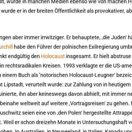
llt, wurde in manchen Medien ebenso wie von machen Hi
wurde er in der breiten Öffentlichkeit als provokativer, ab
.
gen aber immer irrwitziger. Er behauptete, ‚die Juden‘ h
rchill
habe den Führer der polnischen Exilregierung umbr
nkt endgültig den
Holocaust
insgesamt. Er hielt abstruse
in rechtsradikalen Kreisen. 1993 verklagte er die US-ame
 in einem Buch als ’notorischen Holocaust-Leugner‘ bezeic
t Lipstadt, verurteilt wurde: zur Zahlung von in heutigem
ruinierte, ihn aber keineswegs davon abhielt, mit immer ne
einahe weltweit auf weitere ‚Vortragsreisen‘ zu gehen
chwitz seien eine von ‚den Polen‘ hergestellte Attrappe
. Weil er schon dreizehn Monate in Untersuchungshaft ve
en. In Australien, in Neuseeland, in Italien, Kanada und