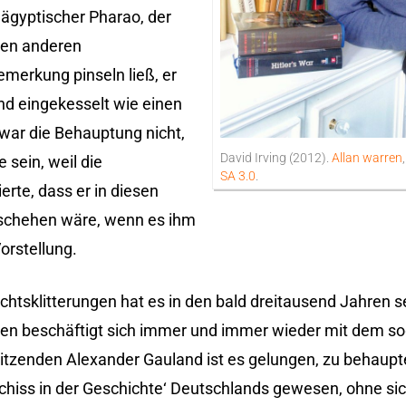
ägyptischer Pharao, der
ben anderen
merkung pinseln ließ, er
nd eingekesselt wie einen
 war die Behauptung nicht,
David Irving (2012).
Allan warren
 sein, weil die
SA 3.0
.
erte, dass er in diesen
eschehen wäre, wenn es ihm
orstellung.
chtsklitterungen hat es in den bald dreitausend Jahren
ten beschäftigt sich immer und immer wieder mit dem s
itzenden Alexander Gauland ist es gelungen, zu behaupte
lschiss in der Geschichte‘ Deutschlands gewesen, ohne si