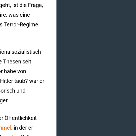
ht, ist die Frage,
re, was eine
as Terror-Regime
onalsozialistisch
e Thesen seit
er habe von
Hitler taub? war er
sorisch und
ger.
r Öffentlichkeit
mmel
, in der er