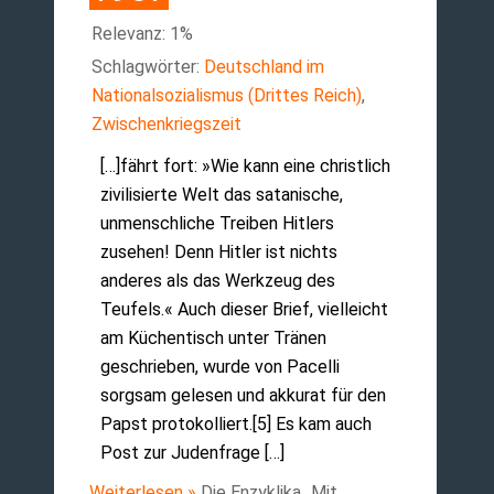
Relevanz: 1%
Schlagwörter:
Deutschland im
Nationalsozialismus (Drittes Reich)
,
Zwischenkriegszeit
[…]fährt fort: »Wie kann eine christlich
zivilisierte Welt das satanische,
unmenschliche Treiben Hitlers
zusehen! Denn Hitler ist nichts
anderes als das Werkzeug des
Teufels.« Auch dieser Brief, vielleicht
am Küchentisch unter Tränen
geschrieben, wurde von Pacelli
sorgsam gelesen und akkurat für den
Papst protokolliert.[5] Es kam auch
Post zur Judenfrage […]
Weiterlesen »
Die Enzyklika „Mit