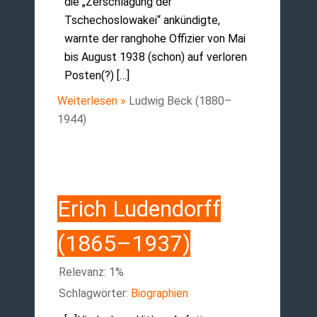
die „Zerschlagung der
Tschechoslowakei“ ankündigte,
warnte der ranghohe Offizier von Mai
bis August 1938 (schon) auf verloren
Posten(?) […]
Weiterlesen »
Ludwig Beck (1880–
1944)
Erich Ludendorff
(1865–1937)
Relevanz: 1%
Schlagwörter:
Biographien