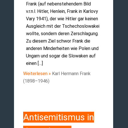
Frank (auf nebenstehen­dem Bild
v.r.n.l. Hitler, Henlein, Frank in Karlovy
Vary 1941), der wie Hitler gar keinen
Aus­gleich mit der Tschecho­slowakei
wollte, sondern de­ren Zerschlagung.
Zu diesem Ziel schwor Frank die
anderen Min­der­heiten wie Polen und
Un­garn und sogar die Slowaken auf
einen […]
Weiterlesen »
Karl Hermann Frank
(1898–1946)
Antisemitismus in