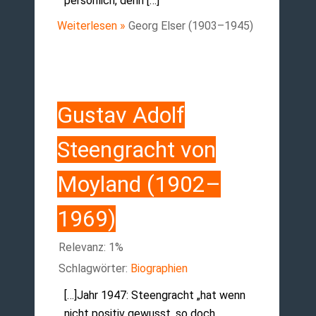
persönlich, denn […]
Weiterlesen »
Georg Elser (1903–1945)
Gustav Adolf
Steengracht von
Moyland (1902–
1969)
Relevanz: 1%
Schlagwörter:
Biographien
[…]Jahr 1947: Steengracht „hat wenn
nicht positiv gewusst, so doch