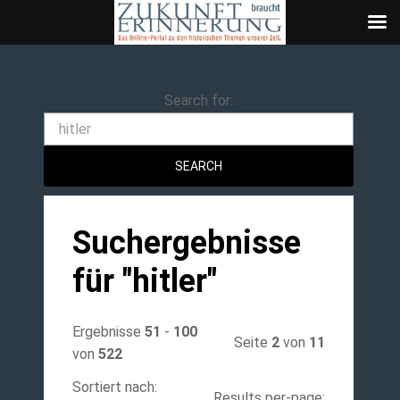
Search
Search for:
Suchergebnisse
für "
hitler
"
Ergebnisse
51
-
100
Seite
2
von
11
von
522
Sortiert nach:
Results per-page: