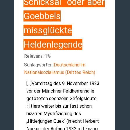
Schicksal“ oder aber
Goebbels
missglückte
Heldenlegende
Relevanz: 1%
Schlagwörter:
Deutschland im
Nationalsozialismus (Drittes Reich)
[…]Vormittag des 9. November 1923
vor der Münchner Feldherrenhalle
getöteten sechzehn Gefolgsleute
Hitlers weiter bis zur fast schon
bizarren Mystifizierung des
„Hitlerjungen Quex“ (in echt Herbert
Norkus, der Anfang 1932 mit knapp