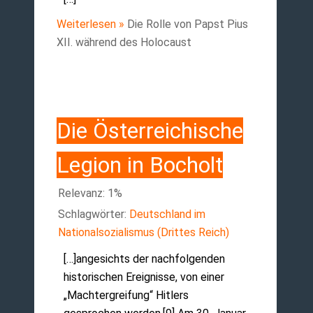
Weiterlesen »
Die Rolle von Papst Pius
XII. während des Holocaust
Die Österreichische
Legion in Bocholt
Relevanz: 1%
Schlagwörter:
Deutschland im
Nationalsozialismus (Drittes Reich)
[…]angesichts der nachfolgenden
historischen Ereignisse, von einer
„Machtergreifung“ Hitlers