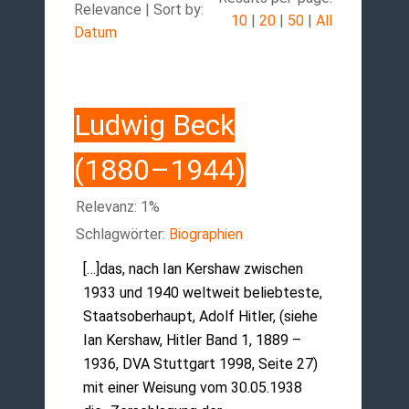
Relevance | Sort by:
10
|
20
|
50
|
All
Datum
Ludwig Beck
(1880–1944)
Relevanz: 1%
Schlagwörter:
Biographien
[…]das, nach Ian Kershaw zwischen
1933 und 1940 weltweit beliebteste,
Staatsoberhaupt, Adolf Hitler, (siehe
Ian Kershaw, Hitler Band 1, 1889 –
1936, DVA Stuttgart 1998, Seite 27)
mit einer Weisung vom 30.05.1938