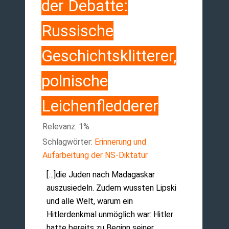
der Debatte:
Russische
Geschichtsklitterer,
polnische
Leichenfledderer
Relevanz: 1%
Schlagwörter:
Erinnerung und
Aufarbeitung der NS-Diktatur
[…]die Juden nach Madagaskar
auszusiedeln. Zudem wussten Lipski
und alle Welt, warum ein
Hitlerdenkmal unmöglich war: Hitler
hatte bereits zu Beginn seiner