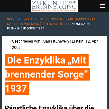
STARTSEITE
>
GESCHICHTE DEUTSCHLANDS
>
DEUTSCHLAND IM
NATIONALSOZIALISMUS (DRITTES REICH)
>
DIE ENZYKLIKA „MIT
BRENNENDER SORGE“ 1937
Geschrieben von:
Klaus Kühlwein
| Erstellt: 12. April
2007
Die Enzyklika „Mit 
brennender Sorge“ 
1937
Päpstliche Enzyklika über die