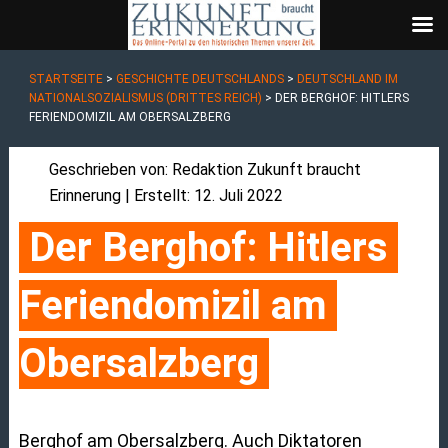
STARTSEITE
>
GESCHICHTE DEUTSCHLANDS
>
DEUTSCHLAND IM
NATIONALSOZIALISMUS (DRITTES REICH)
>
DER BERGHOF: HITLERS
FERIENDOMIZIL AM OBERSALZBERG
Geschrieben von:
Redaktion Zukunft braucht
Erinnerung
| Erstellt: 12. Juli 2022
Der Berghof: Hitlers 
Feriendomizil am 
Obersalzberg
Berghof am Obersalzberg. Auch Diktatoren