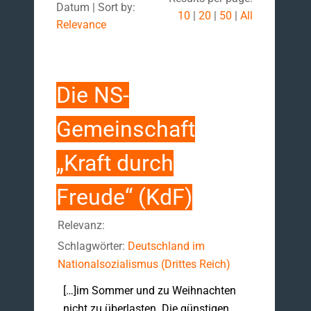
Datum | Sort by:
10
|
20
|
50
|
All
Relevance
Die NS-
Gemeinschaft
„Kraft durch
Freude“ (KdF)
Relevanz:
Schlagwörter:
Deutschland im
Nationalsozialismus (Drittes Reich)
[…]im Sommer und zu Weihnachten
nicht zu überlasten. Die günstigen