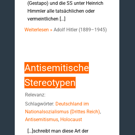
(Gestapo) und die SS unter Heinrich
Himmler alle tatsächlichen oder
vermeintlichen […]
Weiterlesen »
Adolf Hitler (1889–1945)
Antisemitische
Stereotypen
Relevanz:
Schlagwörter:
Deutschland im
Nationalsozialismus (Drittes Reich)
,
Antisemitismus
,
Holocaust
[…]schreibt man diese Art der