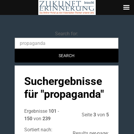
Search
Search for:
Suchergebnisse
für "
propaganda
"
Ergebnisse
101
-
Seite
3
von
5
150
von
239
Sortiert nach:
Results per-page: