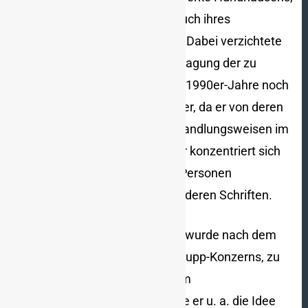
Oeckls und Ronnebergers als auch ihres
praktischen Wirkens analysiert. Dabei verzichtete
der Autor bewusst auf eine Befragung der zu
Beginn seiner Studien Ende der 1990er-Jahre noch
lebenden Oeckl und Ronneberger, da er von deren
apologetischer Deutung ihrer Handlungsweisen im
Nationalsozialismus ausging. Er konzentriert sich
stattdessen auf das zu diesen Personen
vorhandene Aktenmaterial und deren Schriften.
Carl Hundhausen (1893–1977) wurde nach dem
Krieg PR- und Werbechef des Krupp-Konzerns, zu
dem er 1944 gewechselt war. Im
Nationalsozialismus entwickelte er u. a. die Idee