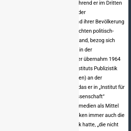
der Begriff der „Integration“. Während er im Dritten
Reich darunter „die Einordnung der
südosteuropäischen Staaten und ihrer Bevölkerung
in den von Deutschland beherrschten politisch-
ökonomischen Großraum“ verstand, bezog sich
sein wissenschaftliches Wirken in der
Bundesrepublik Deutschland – er übernahm 1964
als Professor die Leitung des Instituts Publizistik
(vormals Zeitungswissenschaften) an der
Universität Erlangen-Nürnberg, das er in „Institut für
Politik- und Kommunikationswissenschaft“
umbenannte – auf die „Massenmedien als Mittel
der Integration“, wobei sein Denken immer auch die
Ausgrenzung derjenigen im Blick hatte, „die nicht