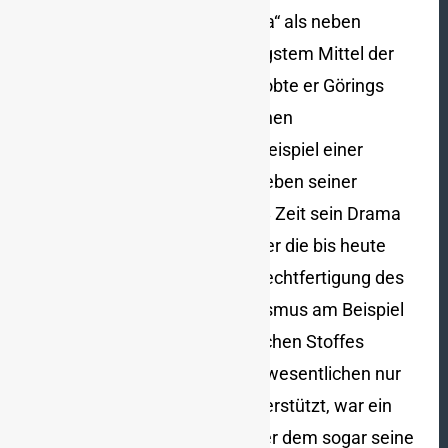
von der „politischen Propaganda“ als neben
Gesetzen und Verboten „wichtigstem Mittel der
Absatzlenkung“ (S. 54). Dabei lobte er Görings
Vierjahresplan
zur wirtschaftlichen
Kriegsvorbereitung als Musterbeispiel einer
vorbildlichen Absatzlenkung. Neben seiner
Tätigkeit bei Krupp fand er 1948 Zeit sein Drama
„Moses“ zu publizieren, in dem er die bis heute
gängigen Stereotypen für die Rechtfertigung des
Mitmachens im Nationalsozialismus am Beispiel
des von ihm verfälschten biblischen Stoffes
abarbeitete: „Pharao“ Hitler, im wesentlichen nur
von „Generalvogt“
Himmler
unterstützt, war ein
paranoider Alleinherrscher, unter dem sogar seine