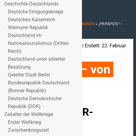
Geschichte Deutschlands
Deutsche Einigungskriege
Deutsches Kaiserreich
STARTSEITE
>
REZENSIONEN
>
BUCHREZENSIONEN
>
„PR-PÄPSTE“ −
Weimarer Republik
VON PEER HEINELT
Deutschland im
Nationalsozialismus (Drittes
Geschrieben von:
Wigbert Benz
| Erstellt: 22. Februar
Reich)
2006
Deutschland unter alliierter
„PR-Päpste“ − von 
Besatzung
Geteilte Stadt Berlin
Peer Heinelt
Bundesrepublik Deutschland
(Bonner Republik)
Deutsche Demokratische
Republik (DDR)
Peer Heinelt: „PR-
Zeitalter der Weltkriege
Päpste“. Die
Erster Weltkrieg
Zwischenkriegszeit