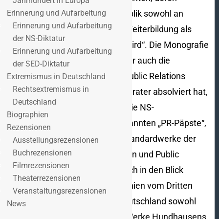
Jahrhundert in Europa
Erinnerung und Aufarbeitung
Anwendung in der Bundesrepublik sowohl an
Erinnerung und Aufarbeitung
Einrichtungen der beruflichen Weiterbildung als
der NS-Diktatur
auch an Universitäten gelehrt wird“. Die Monografie
Erinnerung und Aufarbeitung
des Politologen Peer Heinelt, der auch die
der SED-Diktatur
Weiterbildung der Deutschen Public Relations
Extremismus in Deutschland
Rechtsextremismus in
Gesellschaft (DPRG) zum PR-Berater absolviert hat,
Deutschland
ist insofern „parteiisch“ als sie die NS-
Biographien
Vergangenheit der im Titel genannten „PR-Päpste“,
Rezensionen
deren Schriften bis heute als Standardwerke der
Ausstellungsrezensionen
Buchrezensionen
Kommunikationswissenschaften und Public
Filmrezensionen
Relations Branche gelten, kritisch in den Blick
Theaterrezensionen
nimmt und deren Kontinuitätslinien vom Dritten
Veranstaltungsrezensionen
Reich in die Bundesrepublik Deutschland sowohl
News
hinsichtlich der theoretischen Werke Hundhausens,