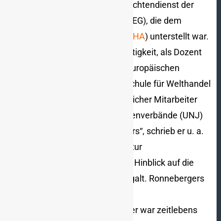
Ronneberger) sowie den Nachrichtendienst der
Südosteuropa-Gesellschaft (SOEG), die dem
Reichssicherheitshauptamt (
RSHA
) unterstellt war.
In seiner wissenschaftlichen Tätigkeit, als Dozent
der Südost-Stiftung des Mitteleuropäischen
Wirtschaftstages an der Hochschule für Welthandel
in Wien sowie als wissenschaftlicher Mitarbeiter
der Union Nationaler Journalistenverbände (UNJ)
und des „Völkischen Beobachters“, schrieb er u. a.
zur Erforschung der Sozialstruktur
südosteuropäischer Staaten im Hinblick auf die
„Judenfrage“, die es zu „lösen“ galt. Ronnebergers
zentrale Kategorie als
Kommunikationswissenschaftler war zeitlebens