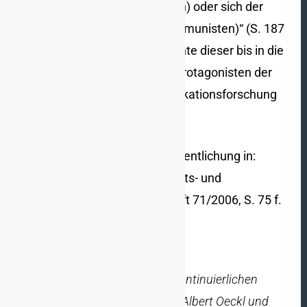
integriert werden sollten (Juden) oder sich der
‚Integration‘ widersetzten (Kommunisten)“ (S. 187
f.). Heinelts Studie zur Geschichte dieser bis in die
Gegenwart hinein wirksamen Protagonisten der
Public-Relations- und Kommunikationsforschung
gehört in jede gute Bibliothek.
Autor: Wigbert Benz.
Erstveröffentlichung in:
Informationen für den Geschichts- und
Gemeinschaftskundelehrer, Heft 71/2006, S. 75 f.
Peer Heinelt:
„PR-Päpste“. Die kontinuierlichen
Karrieren von Carl Hundhausen, Albert Oeckl und