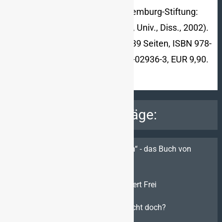
Franz Ronneberger
(= Rosa-Luxemburg-Stiftung:
Manuskripte 37. Zugl.: Marburg, Univ., Diss., 2002).
Karl Dietz Verlag, Berlin 2003, 239 Seiten, ISBN 978-
3-320-02936-4 oder ISBN 3-320-02936-3, EUR 9,90.
Verwandte Beiträge:
Einhundert Jahre „Das dritte Reich“ - das Buch von
Arthur Moeller van den Bruck
Karrieren im Zwielicht – von Norbert Frei
Das Ende der Geschichte – vielleicht doch?