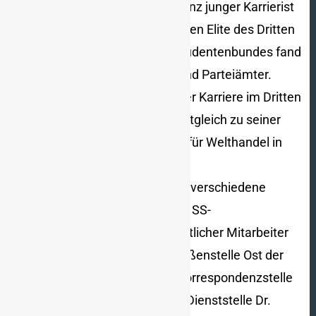
Wirtschaftselite, sondern als ganz junger Karrierist
zur politischen und akademischen Elite des Dritten
Reiches. Als Aktivist des NS-Studentenbundes fand
er schnell den Weg in Staats- und Parteiämter.
1944, auf dem Höhepunkt seiner Karriere im Dritten
Reich, führte der 31-Jährige, zeitgleich zu seiner
Habilitation an der Hochschule für Welthandel in
Berlin, mehrere parteiamtliche
Dienstbezeichnungen und übte verschiedene
leitende Funktionen aus. Er war SS-
Untersturmführer und hauptamtlicher Mitarbeiter
des Wiener SD. Er leitete die Außenstelle Ost der
Reichsstudentenführung, die Korrespondenzstelle
Wien des Auswärtigen Amtes (Dienststelle Dr.