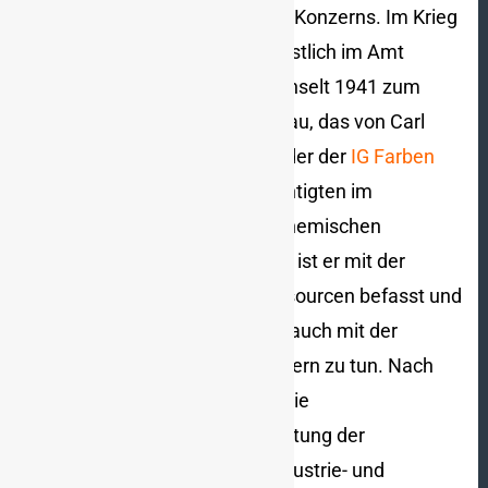
Berliner Zentrale des IG Farben-Konzerns. Im Krieg
ist er zunächst nachrichtendienstlich im Amt
Ausland/Abwehr tätig und wechselt 1941 zum
Reichsamt für Wirtschaftsausbau, das von Carl
Krauch, Aufsichtsratsvorsitzender der
IG Farben
und Görings Generalbevollmächtigten im
Vierjahresplan für Fragen der chemischen
Erzeugung, geleitet wurde. Dort ist er mit der
Nutzung eroberter Rohstoffressourcen befasst und
hat in diesem Zusammenhang auch mit der
Rekrutierung von Zwangsarbeitern zu tun. Nach
dem Krieg übernimmt er 1951 die
Geschäftsführung sowie die Leitung der
Pressestelle des Deutschen Industrie- und