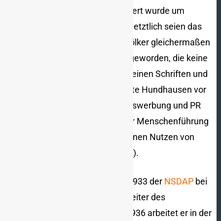
engste Umgebung litt. Kollaboriert wurde um
Schlimmeres zu verhüten. Und letztlich seien das
eigene Volk wie auch fremde Völker gleichermaßen
Opfer dieser Gewaltherrschaft geworden, die keine
Spielräume gelassen habe. In seinen Schriften und
wissenschaftlichen Werk betonte Hundhausen vor
und nach 1945, dass Wirtschaftswerbung und PR
Instrumente unternehmerischer Menschenführung
seien, mit dem Ziel dem „gemeinen Nutzen von
Volk und Staat zu dienen“ (S. 85).
Albert Oeckl (1909–2001) trat 1933 der
NSDAP
bei
und wurde wenig später Mitarbeiter des
Propagandaministeriums. Ab 1936 arbeitet er in der