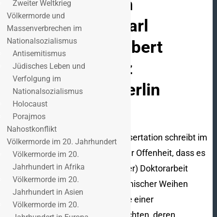
kontinuierlichen
Zweiter Weltkrieg
Völkermorde und
Karrieren von Carl
Massenverbrechen im
Nationalsozialismus
Hundhausen, Albert
Antisemitismus
Oeckl und Franz
Jüdisches Leben und
Verfolgung im
Ronneberger, Berlin
Nationalsozialismus
Holocaust
2003.
Porajmos
Nahostkonflikt
Der Autor dieser Marburger Dissertation schreibt im
Völkermorde im 20. Jahrhundert
Vorwort seiner Studie mit großer Offenheit, dass es
Völkermorde im 20.
Jahrhundert in Afrika
ihm bei der „Niederschrift (seiner) Doktorarbeit
Völkermorde im 20.
weniger um den Erwerb akademischer Weihen
Jahrhundert in Asien
(ging) als darum, die Geschichte einer
Völkermorde im 20.
Kommunikationsform zu beleuchten, deren