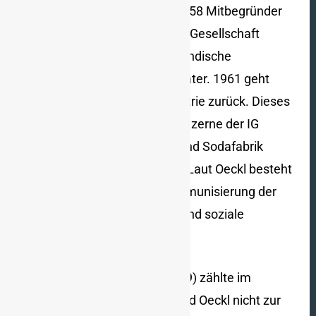
Handelstages (DIHT) und ist 1958 Mitbegründer
der Deutschen Public Relations Gesellschaft
(DPRG), bis heute die berufsständische
Organisation deutscher PR-Berater. 1961 geht
Oeckl wieder zur Chemie-Industrie zurück. Dieses
Mal zu einem der Nachfolgekonzerne der IG
Farben, der Badischen Anilin- und Sodafabrik
(BASF), deren PR-Chef er wird. Laut Oeckl besteht
das „Hauptziel der PR in der Immunisierung der
Gesellschaft gegen politische und soziale
Veränderungen“ (S. 129).
Franz Ronneberger (1913–1999) zählte im
Unterschied zu Hundhausen und Oeckl nicht zur