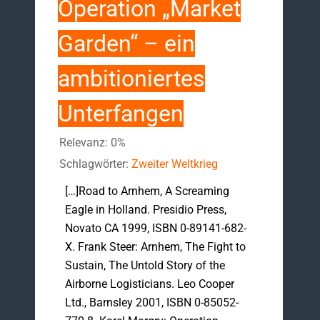
Operation „Market
Garden“ – ein
ambitioniertes
Unterfangen
Relevanz: 0%
Schlagwörter:
Zweiter Weltkrieg
[…]Road to Arnhem, A Screaming
Eagle in Holland. Presidio Press,
Novato CA 1999, ISBN 0-89141-682-
X. Frank Steer: Arnhem, The Fight to
Sustain, The Untold Story of the
Airborne Logisticians. Leo Cooper
Ltd., Barnsley 2001, ISBN 0-85052-