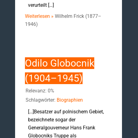
verurteilt […]
Weiterlesen »
Wilhelm Frick (1877–
1946)
Odilo Globocnik
(1904–1945)
Relevanz: 0%
Schlagwörter:
Biographien
[…]Besatzer auf polnischem Gebiet,
bezeichnete sogar der
Generalgouverneur Hans Frank
Globocniks Truppe als