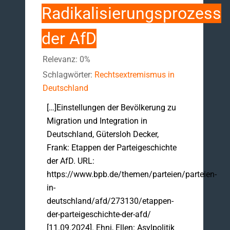
Radikalisierungsprozess
der AfD
Relevanz: 0%
Schlagwörter:
Rechtsextremismus in
Deutschland
[…]Einstellungen der Bevölkerung zu
Migration und Integration in
Deutschland, Gütersloh Decker,
Frank: Etappen der Parteigeschichte
der AfD. URL:
https://www.bpb.de/themen/parteien/parteien-
in-
deutschland/afd/273130/etappen-
der-parteigeschichte-der-afd/
[11.09.2024]. Ehni, Ellen: Asylpolitik