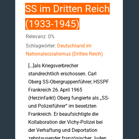
SS im Dritten Reich
(1933-1945)
Relevanz: 0%
Schlagwörter:
Deutschland im
Nationalsozialismus (Drittes Reich)
[…]als Kriegsverbrecher
standrechtlich erschossen. Carl
Oberg SS-Obergruppenführer; HSSPF
Frankreich 26. April 1965
(Herzinfarkt) Oberg fungierte als „SS-
und Polizeiführer“ im besetzten
Frankreich. Er beaufsichtigte die
Kollaboration der Vichy-Polizei bei
der Verhaftung und Deportation
zehntausender französischer Juden