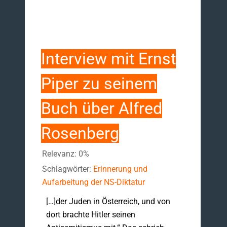
Interview mit Ernst
Piper zu seinem
Buch über Alfred
Rosenberg
Relevanz: 0%
Schlagwörter:
Erinnerung und
Aufarbeitung der NS-Diktatur
[…]der Juden in Österreich, und von
dort brachte Hitler seinen