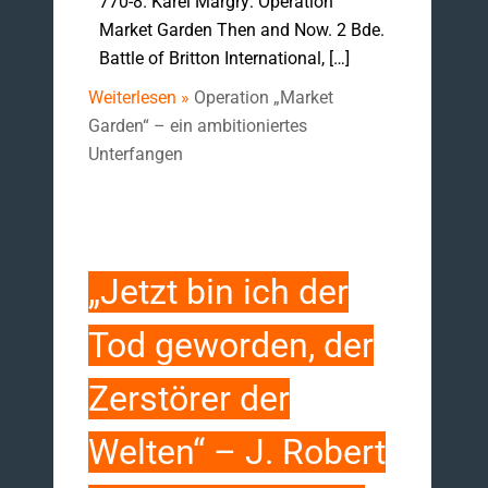
770-8. Karel Margry: Operation
Market Garden Then and Now. 2 Bde.
Battle of Britton International, […]
Weiterlesen »
Operation „Market
Garden“ – ein ambitioniertes
Unterfangen
„Jetzt bin ich der
Tod geworden, der
Zerstörer der
Welten“ – J. Robert