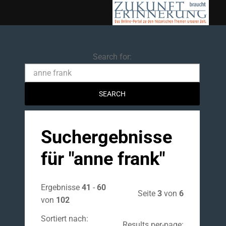
Search
Search for:
Suchergebnisse
für "
anne frank
"
Ergebnisse
41
-
60
Seite
3
von
6
von
102
Sortiert nach:
Results per-page: