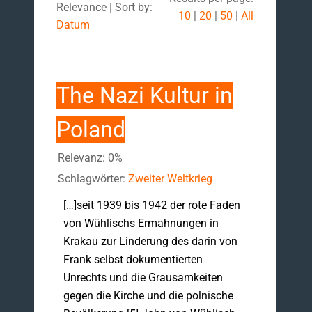
Relevance | Sort by:
10
|
20
|
50
|
All
Datum
The Nazi Kultur in
Poland
Relevanz: 0%
Schlagwörter:
Zweiter Weltkrieg
[…]seit 1939 bis 1942 der rote Faden
von Wühlischs Ermahnungen in
Krakau zur Linderung des darin von
Frank selbst dokumentierten
Unrechts und die Grausamkeiten
gegen die Kirche und die polnische