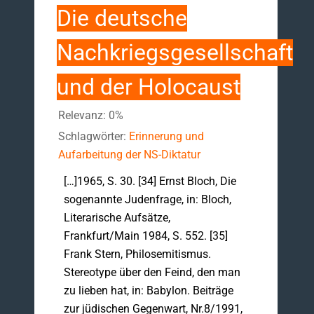
Die deutsche
Nachkriegsgesellschaft
und der Holocaust
Relevanz: 0%
Schlagwörter:
Erinnerung und
Aufarbeitung der NS-Diktatur
[…]1965, S. 30. [34] Ernst Bloch, Die
sogenannte Judenfrage, in: Bloch,
Literarische Aufsätze,
Frankfurt/Main 1984, S. 552. [35]
Frank Stern, Philosemitismus.
Stereotype über den Feind, den man
zu lieben hat, in: Babylon. Beiträge
zur jüdischen Gegenwart, Nr.8/1991,