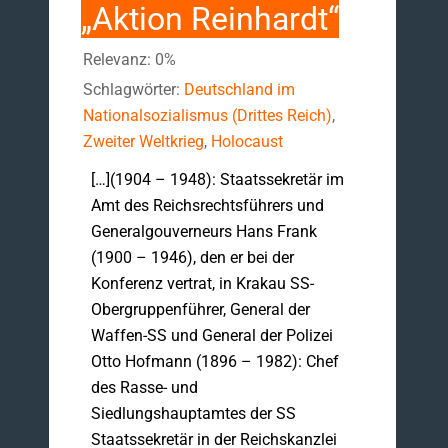
„Aktion Reinhardt“
Relevanz: 0%
Schlagwörter:
Deutschland im
Nationalsozialismus (Drittes Reich)
,
Zweiter Weltkrieg
,
Holocaust
[…](1904 – 1948): Staatssekretär im
Amt des Reichsrechtsführers und
Generalgouverneurs Hans Frank
(1900 – 1946), den er bei der
Konferenz vertrat, in Krakau SS-
Obergruppenführer, General der
Waffen-SS und General der Polizei
Otto Hofmann (1896 – 1982): Chef
des Rasse- und
Siedlungshauptamtes der SS
Staatssekretär in der Reichskanzlei