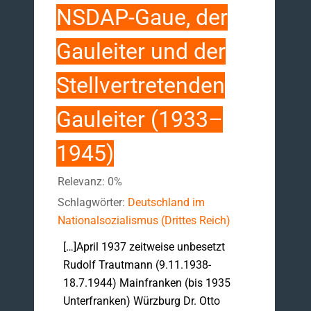
NSDAP-Gaue, der
Gauleiter und der
Stellvertretenden
Gauleiter (1933–
1945)
Relevanz: 0%
Schlagwörter:
Deutschland im
Nationalsozialismus (Drittes Reich)
[…]April 1937 zeitweise unbesetzt
Rudolf Trautmann (9.11.1938-
18.7.1944) Mainfranken (bis 1935
Unterfranken) Würzburg Dr. Otto