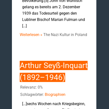
Bevölkerung.[5] John von Wühlisch
gelang es bereits am 2. Dezember
1939 das Todesurteil gegen den
Lubliner Bischof Marian Fulman und
[…]
Weiterlesen »
The Nazi Kultur in Poland
Arthur Seyß-Inquart
(1892–1946)
Relevanz: 0%
Schlagwörter:
Biographien
[…]sechs Wochen nach Kriegsbeginn,