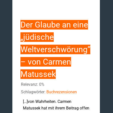
Der Glaube an eine
„jüdische
Weltverschwörung“
– von Carmen
Matussek
Relevanz: 0%
Schlagwörter:
Buchrezensionen
[…]von Wahrheiten. Carmen
Matussek hat mit ihrem Beitrag offen