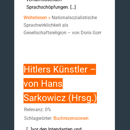
Sprachschöpfungen. […]
Weiterlesen »
Nationalsozialistische
Sprachwirklichkeit als
Gesellschaftsreligion – von Doris Gorr
Hitlers Künstler –
von Hans
Sarkowicz (Hrsg.)
Relevanz: 0%
Schlagwörter:
Buchrezensionen
[…]vor den Intendanten und