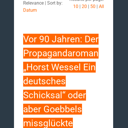
Relevance | Sort by:
10
|
20
|
50
|
All
Datum
Vor 90 Jahren: Der
Propagandaroman
„Horst Wessel Ein
deutsches
Schicksal“ oder
aber Goebbels
missglückte