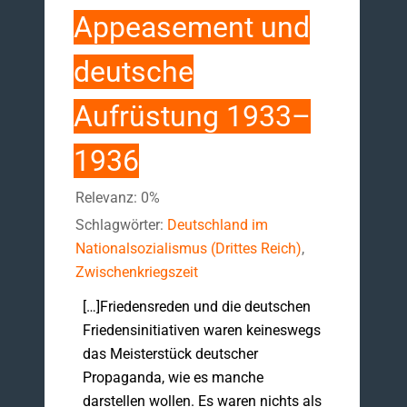
Appeasement und
deutsche
Aufrüstung 1933–
1936
Relevanz: 0%
Schlagwörter:
Deutschland im
Nationalsozialismus (Drittes Reich)
,
Zwischenkriegszeit
[…]Friedensreden und die deutschen
Friedensinitiativen waren keineswegs
das Meisterstück deutscher
Propaganda, wie es manche
darstellen wollen. Es waren nichts als