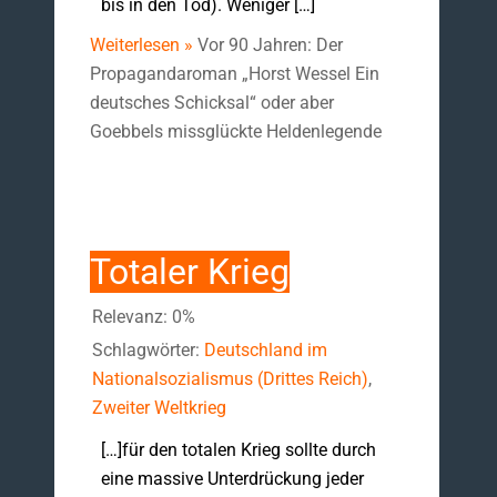
bis in den Tod). Weniger […]
Weiterlesen »
Vor 90 Jahren: Der
Propagandaroman „Horst Wessel Ein
deutsches Schicksal“ oder aber
Goebbels missglückte Heldenlegende
Totaler Krieg
Relevanz: 0%
Schlagwörter:
Deutschland im
Nationalsozialismus (Drittes Reich)
,
Zweiter Weltkrieg
[…]für den totalen Krieg sollte durch
eine massive Unterdrückung jeder