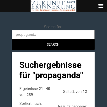
Search
Search for:
Suchergebnisse
für "
propaganda
"
Ergebnisse
21
-
40
Seite
2
von
12
von
239
Sortiert nach:
Results per-page: