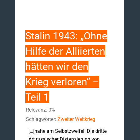
Stalin 1943: „Ohne
Hilfe der Alliierten
hätten wir den
Krieg verloren“ –
Teil 1
Relevanz: 0%
Schlagwörter:
Zweiter Weltkrieg
[…]nahe am Selbstzweifel. Die dritte
Art russischer Distanzierung von