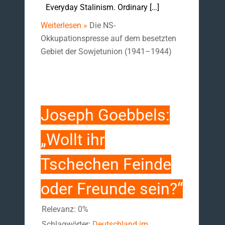
Everyday Stalinism. Ordinary […]
Weiterlesen »
Die NS-
Okkupationspresse auf dem besetzten
Gebiet der Sowjetunion (1941–1944)
Joseph Goebbels:
„Wollt ihr
Tschechen Feinde
oder Freunde sein?“
Relevanz: 0%
Schlagwörter:
Deutschland im