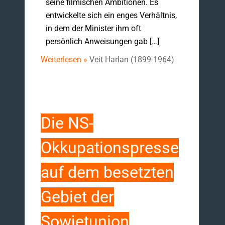
seine filmischen Ambitionen. Es
entwickelte sich ein enges Verhältnis,
in dem der Minister ihm oft
persönlich Anweisungen gab […]
Weiterlesen »
Veit Harlan (1899-1964)
Die NS-
Okkupationspresse
auf dem besetzten
Gebiet der
Sowjetunion