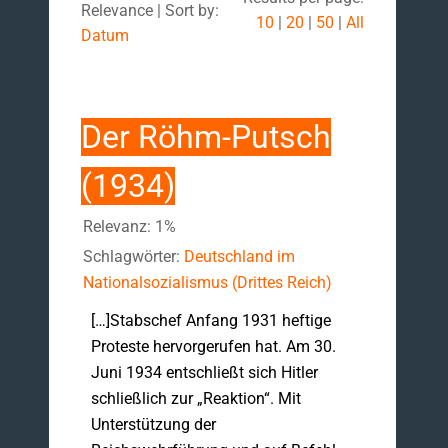
Relevance | Sort by:
10
|
20
|
50
|
All
Datum
Der Röhm-Putsch
(1934)
Relevanz: 1%
Schlagwörter:
Deutschland im
Nationalsozialismus (Drittes Reich)
[…]Stabschef Anfang 1931 heftige
Proteste hervorgerufen hat. Am 30.
Juni 1934 entschließt sich Hitler
schließlich zur „Reaktion“. Mit
Unterstützung der