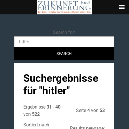
Search
Search for:
Suchergebnisse
für "
hitler
"
Ergebnisse
31
-
40
Seite
4
von
53
von
522
Sortiert nach:
Results per-page: