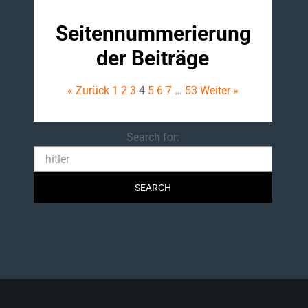
Seitennummerierung
der Beiträge
« Zurück
1
2
3
4
5
6
7
…
53
Weiter »
Search
Search for: