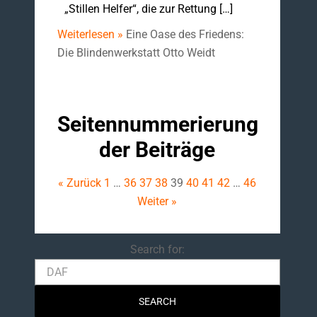
„Stillen Helfer“, die zur Rettung […]
Weiterlesen »
Eine Oase des Friedens:
Die Blindenwerkstatt Otto Weidt
Seitennummerierung
der Beiträge
« Zurück
1
…
36
37
38
39
40
41
42
…
46
Weiter »
Search
Search for: