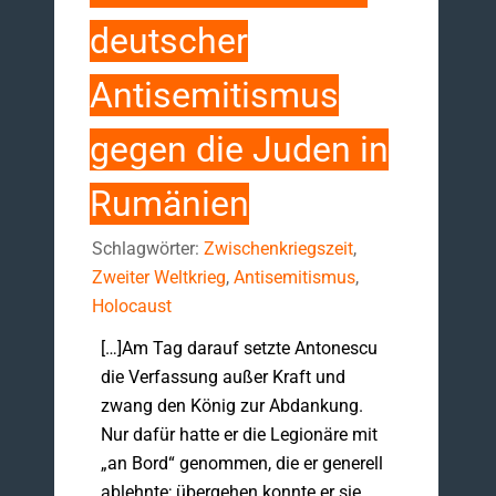
deutscher
Antisemitismus
gegen die Juden in
Rumänien
Schlagwörter:
Zwischenkriegszeit
,
Zweiter Weltkrieg
,
Antisemitismus
,
Holocaust
[…]Am Tag darauf setzte Antonescu
die Verfassung außer Kraft und
zwang den König zur Abdankung.
Nur dafür hatte er die Legionäre mit
„an Bord“ genommen, die er generell
ablehnte; übergehen konnte er sie