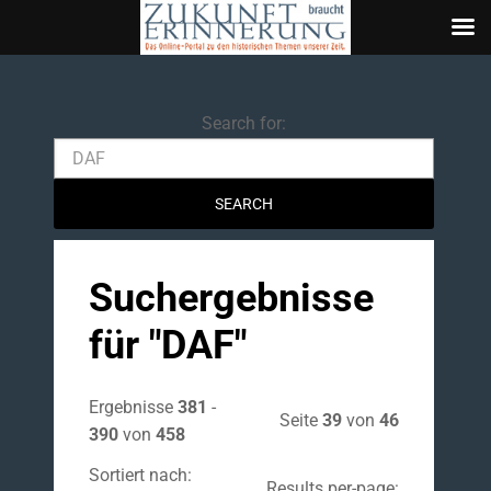
Search
Search for:
Suchergebnisse
für "
DAF
"
Ergebnisse
381
-
Seite
39
von
46
390
von
458
Sortiert nach:
Results per-page: