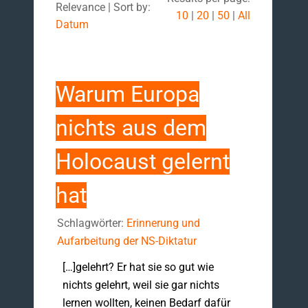
Relevance | Sort by:
10
|
20
|
50
|
All
Datum
Warum Europa
nichts aus dem
Holocaust gelernt
hat
Schlagwörter:
Erinnerung und
Aufarbeitung der NS-Diktatur
[…]gelehrt? Er hat sie so gut wie
nichts gelehrt, weil sie gar nichts
lernen wollten, keinen Bedarf dafür