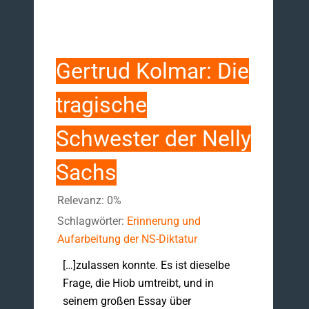
Gertrud Kolmar: Die
tragische
Schwester der Nelly
Sachs
Relevanz: 0%
Schlagwörter:
Erinnerung und
Aufarbeitung der NS-Diktatur
[…]zulassen konnte. Es ist dieselbe
Frage, die Hiob umtreibt, und in
seinem großen Essay über