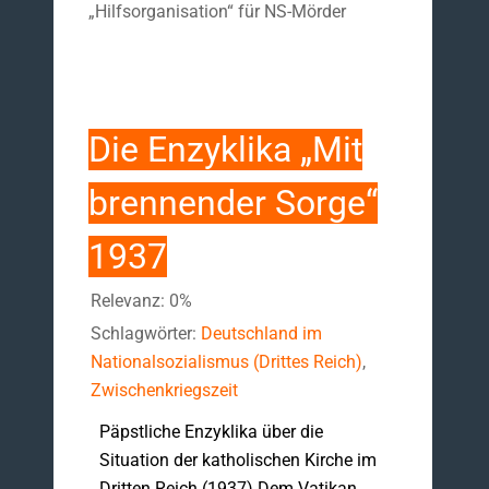
„Hilfsorganisation“ für NS-Mörder
Die Enzyklika „Mit
brennender Sorge“
1937
Relevanz: 0%
Schlagwörter:
Deutschland im
Nationalsozialismus (Drittes Reich)
,
Zwischenkriegszeit
Päpstliche Enzyklika über die
Situation der katholischen Kirche im
Dritten Reich (1937) Dem Vatikan