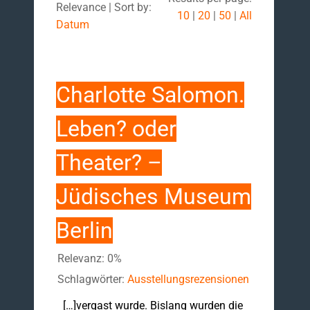
Relevance | Sort by:
10
|
20
|
50
|
All
Datum
Charlotte Salomon.
Leben? oder
Theater? –
Jüdisches Museum
Berlin
Relevanz: 0%
Schlagwörter:
Ausstellungsrezensionen
[…]vergast wurde. Bislang wurden die