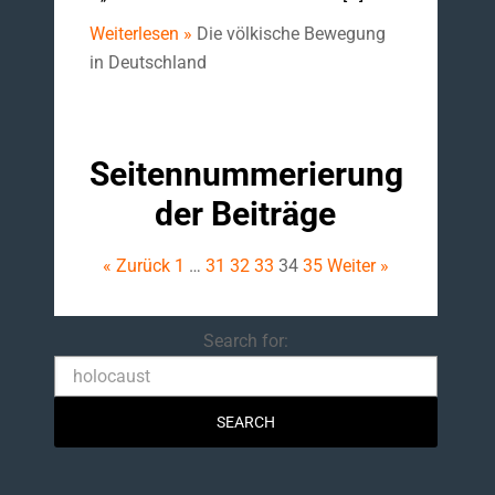
Weiterlesen »
Die völkische Bewegung
in Deutschland
Seitennummerierung
der Beiträge
« Zurück
1
…
31
32
33
34
35
Weiter »
Search
Search for: