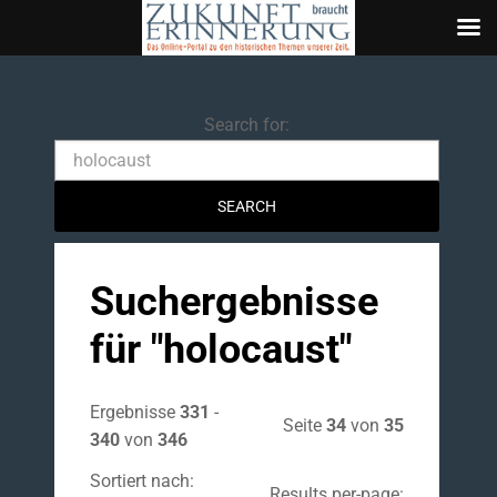
Search
Search for:
Suchergebnisse
für "
holocaust
"
Ergebnisse
331
-
Seite
34
von
35
340
von
346
Sortiert nach:
Results per-page: