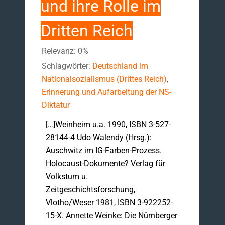
und ihre Rolle im
Dritten Reich
Relevanz: 0%
Schlagwörter:
Deutschland im
Nationalsozialismus (Drittes Reich)
,
Erinnerung und Aufarbeitung der NS-
Diktatur
[…]Weinheim u.a. 1990, ISBN 3-527-
28144-4 Udo Walendy (Hrsg.):
Auschwitz im IG-Farben-Prozess.
Holocaust-Dokumente? Verlag für
Volkstum u.
Zeitgeschichtsforschung,
Vlotho/Weser 1981, ISBN 3-922252-
15-X. Annette Weinke: Die Nürnberger