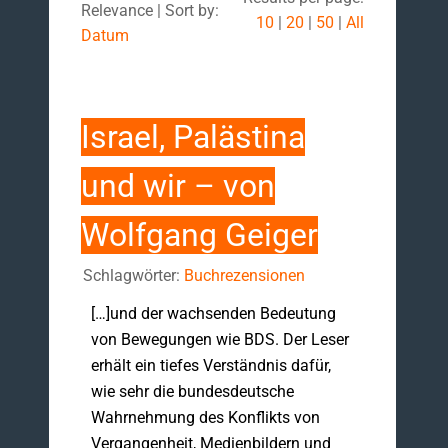
Relevance | Sort by:
10
|
20
|
50
|
All
Datum
Israel, Palästina
und wir – von
Wolfgang Geiger
Schlagwörter:
Buchrezensionen
[…]und der wachsenden Bedeutung
von Bewegungen wie BDS. Der Leser
erhält ein tiefes Verständnis dafür,
wie sehr die bundesdeutsche
Wahrnehmung des Konflikts von
Vergangenheit, Medienbildern und