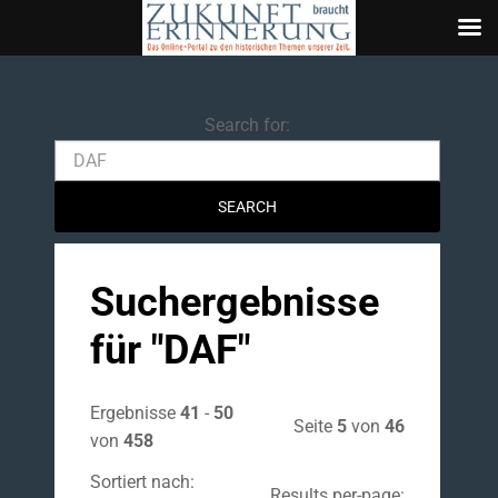
Search
Search for:
Suchergebnisse
für "
DAF
"
Ergebnisse
41
-
50
Seite
5
von
46
von
458
Sortiert nach:
Results per-page: