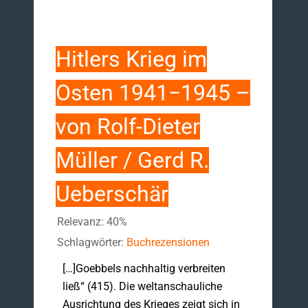
Hitlers Krieg im
Osten 1941−1945 –
von Rolf-Dieter
Müller / Gerd R.
Ueberschär
Relevanz: 40%
Schlagwörter:
Buchrezensionen
[…]Goebbels nachhaltig verbreiten
ließ“ (415). Die weltanschauliche
Ausrichtung des Krieges zeigt sich in