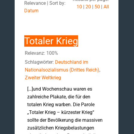
Relevance | Sort by:
10
|
20
|
50
|
All
Datum
Totaler Krieg
Relevanz: 100%
Schlagwörter:
Deutschland im
Nationalsozialismus (Drittes Reich)
,
Zweiter Weltkrieg
[…]und Wochenschau waren es
zahlreiche Plakate, die für den
totalen Krieg warben. Die Parole
„Totaler Krieg – kürzester Krieg“
sollte der Bevölkerung die massiven
zusätzlichen Kriegsbelastungen