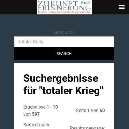
Search
Search for:
Suchergebnisse
für "
totaler Krieg
"
Ergebnisse
1
-
10
Seite
1
von
60
von
597
Sortiert nach:
Results per-page: