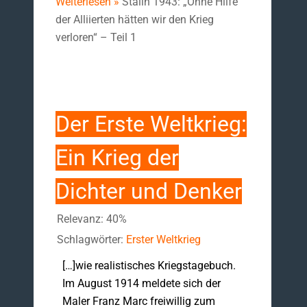
Weiterlesen »
Stalin 1943: „Ohne Hilfe
der Alliierten hätten wir den Krieg
verloren“ – Teil 1
Der Erste Weltkrieg:
Ein Krieg der
Dichter und Denker
Relevanz: 40%
Schlagwörter:
Erster Weltkrieg
[…]wie realistisches Kriegstagebuch.
Im August 1914 meldete sich der
Maler Franz Marc freiwillig zum