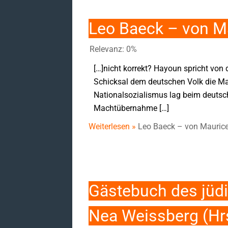
Leo Baeck – von M
Relevanz: 0%
[…]nicht korrekt? Hayoun spricht von 
Schicksal dem deutschen Volk die Mac
Nationalsozialismus lag beim deutsc
Machtübernahme […]
Weiterlesen »
Leo Baeck – von Mauric
Gästebuch des jüd
Nea Weissberg (Hr