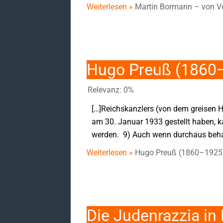
Weiterlesen »
Martin Bormann – von V
Hugo Preuß (1860
Relevanz: 0%
[…]Reichskanzlers (von dem greisen 
am 30. Januar 1933 gestellt haben, k
werden. 9) Auch wenn durchaus behau
Weiterlesen »
Hugo Preuß (1860–1925
Die Judenrazzia i