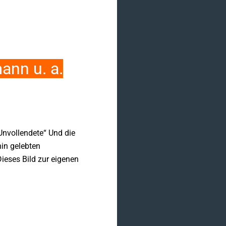
ann u. a.
 Unvollendete“ Und die
hin gelebten
ieses Bild zur eigenen