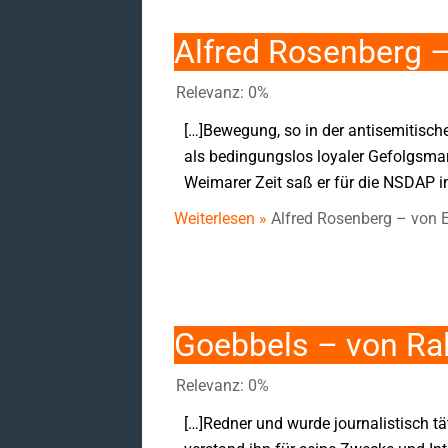
Alfred Rosenberg –
Relevanz: 0%
[…]Bewegung, so in der antisemitisch
als bedingungslos loyaler Gefolgsman
Weimarer Zeit saß er für die NSDAP i
Weiterlesen »
Alfred Rosenberg – von E
Goebbels – von Ra
Relevanz: 0%
[…]Redner und wurde journalistisch tät