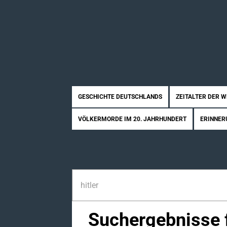
GESCHICHTE DEUTSCHLANDS
ZEITALTER DER 
VÖLKERMORDE IM 20. JAHRHUNDERT
ERINNER
Suchergebnisse f