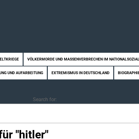
WELTKRIEGE
VÖLKERMORDE UND MASSENVERBRECHEN IM NATIONALSOZIA
UNG UND AUFARBEITUNG
EXTREMISMUS IN DEUTSCHLAND
BIOGRAPHI
Search for:
ür "
hitler
"