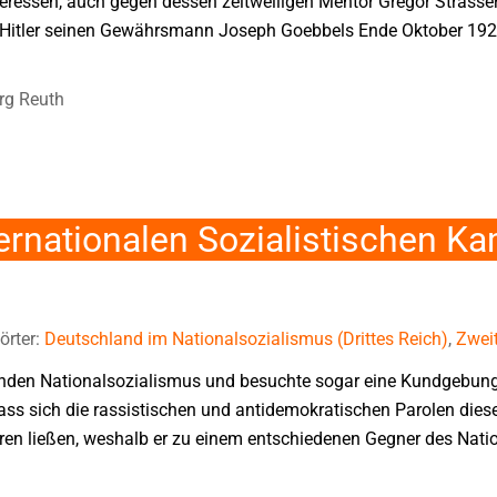
eressen, auch gegen dessen zeitweiligen Mentor Gregor Strasser,
 Hitler seinen Gewährsmann Joseph Goebbels Ende Oktober 192
rg Reuth
ernationalen Sozialistischen 
örter:
Deutschland im Nationalsozialismus (Drittes Reich)
,
Zweit
den Nationalsozialismus und besuchte sogar eine Kundgebung 
dass sich die rassistischen und antidemokratischen Parolen di
ren ließen, weshalb er zu einem entschiedenen Gegner des Nati