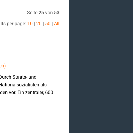
Seite
25
von
53
lts per-page:
10
|
20
|
50
|
All
ch)
 Durch Staats- und
Nationalsozialisten als
n vor. Ein zentraler, 600