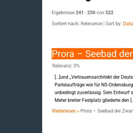
Ergebnisse
241
-
250
von
522
Sortiert nach: Relevance | Sort by:
Dat
Prora – Seebad de
Relevanz: 0%
[…]und „Vertrauensarchitekt der Deuts
Parteiaufträge wie für NS-Ordensburge
unbedingt zuverlässig. Sein Entwurf 
Meter breiter Festplatz gliederte den [
Weiterlesen »
Prora – Seebad der Zwa