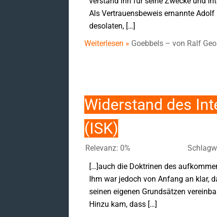
verstand ihn für seine Zwecke und Int
Als Vertrauensbeweis ernannte Adolf
desolaten, […]
Weiterlesen »
Goebbels – von Ralf Geo
Widerstand des Int
(ISK)
Relevanz: 0%
Schlagw
[…]auch die Doktrinen des aufkommen
Ihm war jedoch von Anfang an klar, 
seinen eigenen Grundsätzen vereinba
Hinzu kam, dass […]