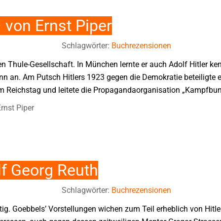
 von Ernst Piper
Schlagwörter:
Buchrezensionen
en Thule-Gesellschaft. In München lernte er auch Adolf Hitler k
n an. Am Putsch Hitlers 1923 gegen die Demokratie beteiligte e
m Reichstag und leitete die Propagandaorganisation „Kampfbund
rnst Piper
lf Georg Reuth
Schlagwörter:
Buchrezensionen
ig. Goebbels’ Vorstellungen wichen zum Teil erheblich von Hitler