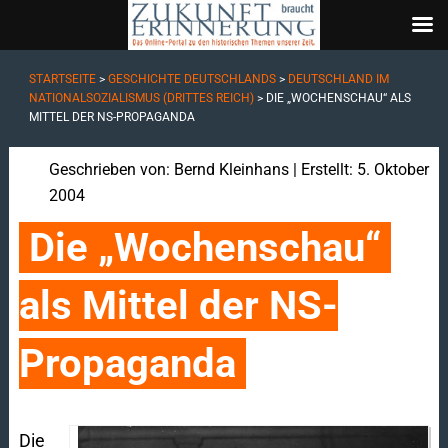
STARTSEITE
>
GESCHICHTE DEUTSCHLANDS
>
DEUTSCHLAND IM
NATIONALSOZIALISMUS (DRITTES REICH)
>
DIE „WOCHENSCHAU“ ALS
MITTEL DER NS-PROPAGANDA
Geschrieben von:
Bernd Kleinhans
| Erstellt: 5. Oktober
2004
Die „Wochenschau“ 
als Mittel der NS-
Propaganda
Die