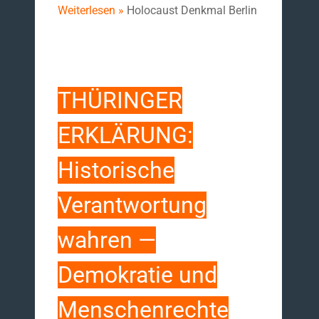
Weiterlesen »
Holocaust Denkmal Berlin
THÜRINGER
ERKLÄRUNG:
Historische
Verantwortung
wahren —
Demokratie und
Menschenrechte