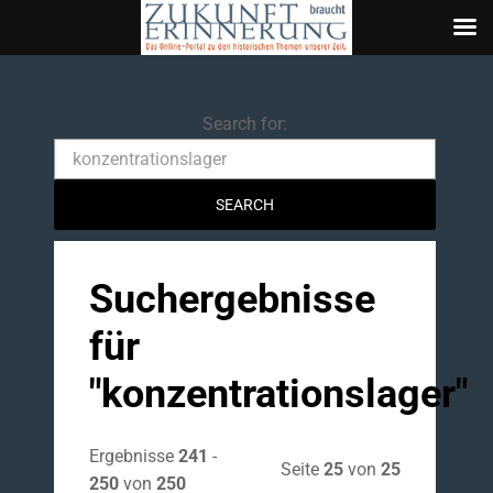
Search
Search for:
Suchergebnisse
für
"
konzentrationslager
"
Ergebnisse
241
-
Seite
25
von
25
250
von
250