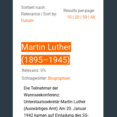
Sortiert nach:
Results per-page:
Relevance | Sort by:
10
|
20
|
50
|
All
Datum
Martin Luther
(1895–1945)
Relevanz: 0%
Schlagwörter:
Biographien
Die Teilnehmer der
Wannseekonferenz:
Unterstaatssekretär Martin Luther
(Auswärtiges Amt) Am 20. Januar
1942 kamen auf Einladung des SS-