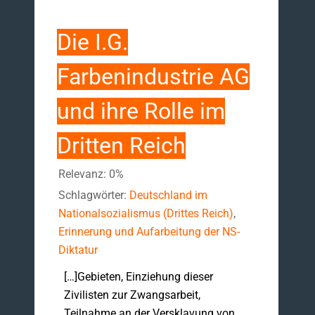
Die I.G.
Farbenindustrie AG
und ihre Rolle im
Dritten Reich
Relevanz: 0%
Schlagwörter:
Deutschland im
Nationalsozialismus (Drittes Reich)
,
Erinnerung und Aufarbeitung der NS-
Diktatur
[…]Gebieten, Einziehung dieser
Zivilisten zur Zwangsarbeit,
Teilnahme an der Versklavung von