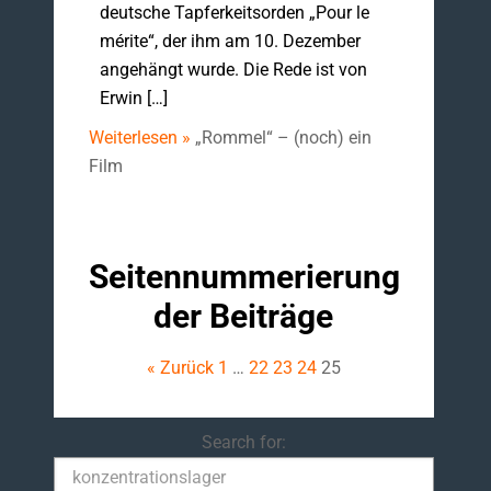
deutsche Tapferkeitsorden „Pour le
mérite“, der ihm am 10. Dezember
angehängt wurde. Die Rede ist von
Erwin […]
Weiterlesen »
„Rommel“ – (noch) ein
Film
Seitennummerierung
der Beiträge
« Zurück
1
…
22
23
24
25
Search
Search for: