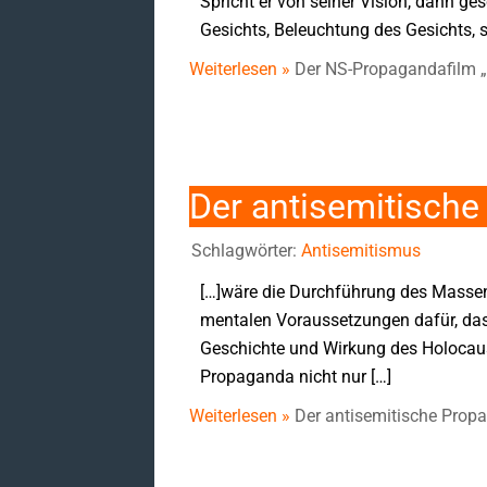
Spricht er von seiner Vision, dann g
Gesichts, Beleuchtung des Gesichts,
Weiterlesen »
Der NS-Propagandafilm „
Der antisemitische
Schlagwörter:
Antisemitismus
[…]wäre die Durchführung des Mass
mentalen Voraussetzungen dafür, das
Geschichte und Wirkung des Holocaust
Propaganda nicht nur […]
Weiterlesen »
Der antisemitische Prop