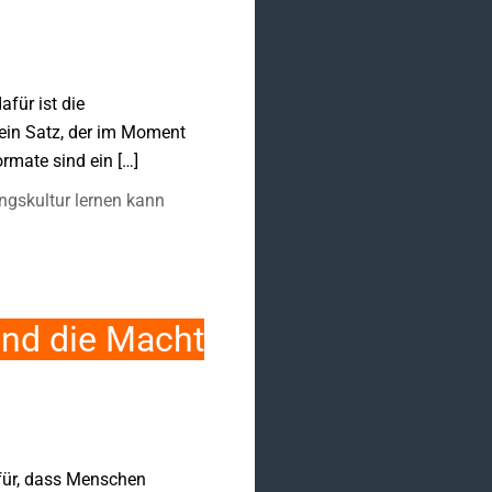
für ist die
ein Satz, der im Moment
rmate sind ein […]
gskultur lernen kann
und die Macht
afür, dass Menschen