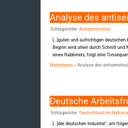
Analyse des antis
Schlagwörter:
Antisemitismus
[…]guten und aufrichtigen deutschen
Beginn wird allein durch Schnitt u
eines Rabbiners, folgt eine Tonseque
Weiterlesen »
Analyse des antisemitis
Deutsche Arbeitsfr
Schlagwörter:
Deutschland im National
[…]der deutschen Industrie“, am folg