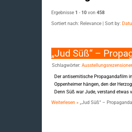
Ergebnisse
1
-
10
von
458
Sortiert nach: Relevance | Sort by:
Dat
„Jud Süß“ – Propa
Schlagwörter:
Ausstellungsrezensione
Der antisemitische Propagandafilm im
Oppenheimer hängen, den der Herzog 
Denn Süß war Jude, verstand etwas v
Weiterlesen »
„Jud Süß“ – Propaganda