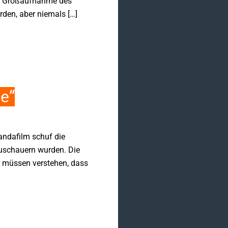
um, Großaufnahme des
den, aber niemals […]
e“
ndafilm schuf die
Zuschauern wurden. Die
r müssen verstehen, dass