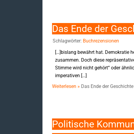
Das Ende der Gesch
Schlagwörter:
Buchrezensionen
[…]bislang bewährt hat. Demokratie he
zusammen. Doch diese repräsentative 
Stimme wird nicht gehört“ oder ähnl
imperativen […]
Weiterlesen »
Das Ende der Geschichte 
Politische Kommuni