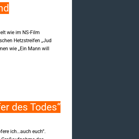
nd
elt wie im NS-Film
schen Hetzstreifen „Jud
men wie „Ein Mann will
er des Todes“
opfere ich…auch euch“.