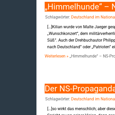
„Himmelhunde“ – N
Schlagwörter:
Deutschland im National
[…]Kilian wurde von Malte Jaeger gesp
„Wunschkonzert“, dem militärverherrl
Süß“. Auch der Drehbuchautor Philip
nach Deutschland“ oder „Patrioten“ e
Weiterlesen »
„Himmelhunde“ – NS-Pro
Der NS-Propaganda
Schlagwörter:
Deutschland im National
[…]so wirkt das menschlich; aber dies