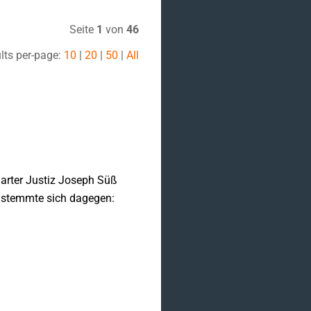
Seite
1
von
46
lts per-page:
10
|
20
|
50
|
All
garter Justiz Joseph Süß
g stemmte sich dagegen: