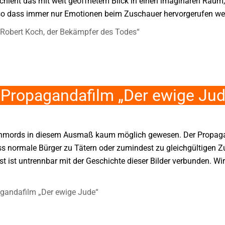
eschieht das mit weit geöffnetem Blick in einen imaginären Ra
 so dass immer nur Emotionen beim Zuschauer hervorgerufen wer
Robert Koch, der Bekämpfer des Todes“
 Propagandafilm „Der ewige Jud
enmords in diesem Ausmaß kaum möglich gewesen. Der Propaga
s normale Bürger zu Tätern oder zumindest zu gleichgültigen 
 ist untrennbar mit der Geschichte dieser Bilder verbunden. Wi
agandafilm „Der ewige Jude“