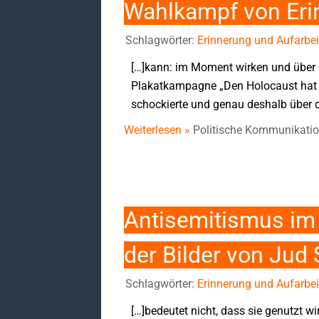
Wahlkampf von Eri
Schlagwörter:
Erinnerung und Aufarbei
[…]kann: im Moment wirken und über d
Plakatkampagne „Den Holocaust hat e
schockierte und genau deshalb über d
Weiterlesen »
Politische Kommunikatio
Antisemitismus im 
der Bilder von Jud
Schlagwörter:
Erinnerung und Aufarbei
[…]bedeutet nicht, dass sie genutzt w