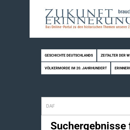
GESCHICHTE DEUTSCHLANDS
ZEITALTER DER 
VÖLKERMORDE IM 20. JAHRHUNDERT
ERINNER
Suchergebnisse f