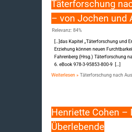
Täterforschung na
– von Jochen und 
Relevanz: 84%
[…]das Kapitel „Täterforschung und E
Erziehung können neuen Furchtbarke
Fahrenberg (Hrsg.) Täterforschung n
6. eBook 978-3-95853-800-9 […]
Weiterlesen »
Täterforschung nach Aus
Henriette Cohen – 
Überlebende