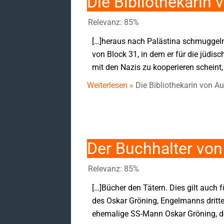
Die Bibliothekarin
Relevanz: 85%
[…]heraus nach Palästina schmuggeln,
von Block 31, in dem er für die jüdisc
mit den Nazis zu kooperieren scheint, 
Weiterlesen »
Die Bibliothekarin von A
Der Buchhalter vo
Relevanz: 85%
[…]Bücher den Tätern. Dies gilt auc
des Oskar Gröning, Engelmanns drit
ehemalige SS-Mann Oskar Gröning, de