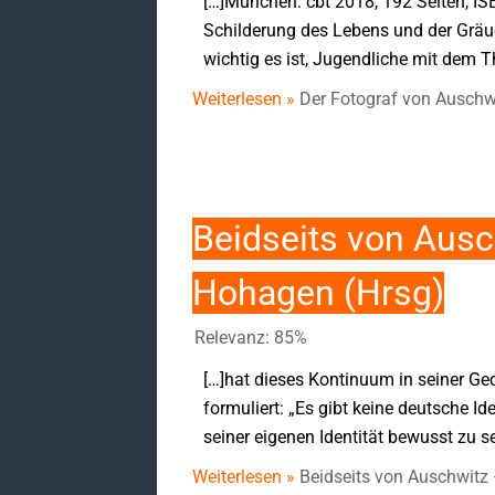
[…]München: cbt 2018, 192 Seiten, I
Schilderung des Lebens und der Gräu
wichtig es ist, Jugendliche mit dem T
Weiterlesen »
Der Fotograf von Auschw
Beidseits von Ausc
Hohagen (Hrsg)
Relevanz: 85%
[…]hat dieses Kontinuum in seiner Ge
formuliert: „Es gibt keine deutsche Id
seiner eigenen Identität bewusst zu se
Weiterlesen »
Beidseits von Auschwitz