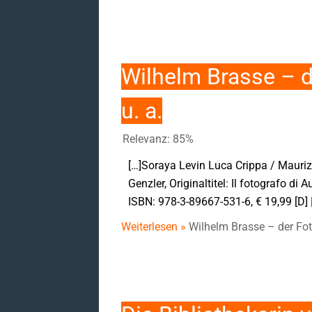
Wilhelm Brasse – d
u. a.
Relevanz: 85%
[…]Soraya Levin Luca Crippa / Mauriz
Genzler, Originaltitel: Il fotografo 
ISBN: 978-3-89667-531-6, € 19,99 [D] | 
Weiterlesen »
Wilhelm Brasse – der Fot