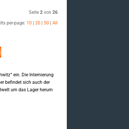
Seite
2
von
26
lts per-page:
10
|
20
|
50
|
All
i
witz“ ein. Die Internierung
r befindet sich auch der
elwelt um das Lager herum