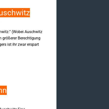
Auschwitz
hwitz.“ (Wobei Auschwitz
ch größerer Berechtigung
rs ist ihr zwar erspart
nn