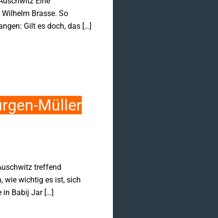
Auschwitz Eine
n Wilhelm Brasse. So
ngen: Gilt es doch, das […]
ürgen-Müller
Auschwitz treffend
 wie wichtig es ist, sich
 in Babij Jar […]