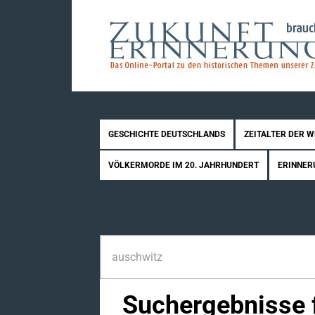
GESCHICHTE DEUTSCHLANDS
ZEITALTER DER 
VÖLKERMORDE IM 20. JAHRHUNDERT
ERINNER
Suchergebnisse f