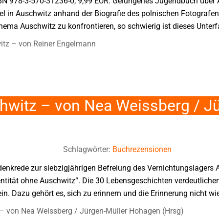
SBN 978-3-570-31236-0, 9,99 EUR. Gelungenes Jugendbuch über 
el in Auschwitz anhand der Biografie des polnischen Fotografe
hema Auschwitz zu konfrontieren, so schwierig ist dieses Unterfa
itz – von Reiner Engelmann
hwitz – von Nea Weissberg / J
Schlagwörter:
Buchrezensionen
denkrede zur siebzigjährigen Befreiung des Vernichtungslagers 
entität ohne Auschwitz“. Die 30 Lebensgeschichten verdeutlichen,
in. Dazu gehört es, sich zu erinnern und die Erinnerung nicht wie
 – von Nea Weissberg / Jürgen-Müller Hohagen (Hrsg)