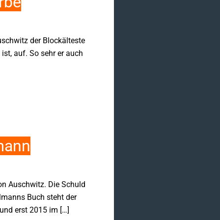
rbe
uschwitz der Blockälteste
ist, auf. So sehr er auch
lmann
on Auschwitz. Die Schuld
lmanns Buch steht der
und erst 2015 im […]