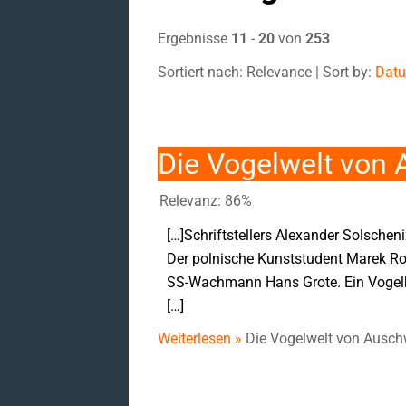
Ergebnisse
11
-
20
von
253
Sortiert nach: Relevance | Sort by:
Dat
Die Vogelwelt von 
Relevanz: 86%
[…]Schriftstellers Alexander Solschen
Der polnische Kunststudent Marek Rog
SS-Wachmann Hans Grote. Ein Vogelku
[…]
Weiterlesen »
Die Vogelwelt von Ausch