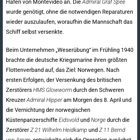
Hafen von Montevideo an. Die
Admiral Graf Spee
wurde genötigt, ohne die notwendigen Reparaturen
wieder auszulaufen, woraufhin die Mannschaft das
Schiff selbst versenkte.
Beim Unternehmen „Weserübung“ im Frühling 1940
brachte die deutsche Kriegsmarine ihren größten
Flottenverband auf, das Ziel: Norwegen. Nach
ersten Erfolgen, der Versenkung des britischen
Zerstörers
HMS Glowworm
durch den Schweren
Kreuzer
Admiral Hipper
am Morgen des 8. April und
die Vernichtung der norwegischen
Küstenpanzerschiffe
Eidsvold
und
Norge
durch die
Zerstörer
Z 21 Wilhelm Heidkamp
und
Z 11 Bernd
von Arnim
, entwickelte sich die Operation zunächst