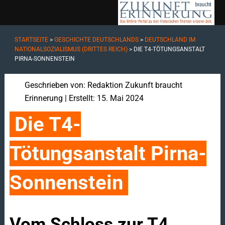
STARTSEITE
>
GESCHICHTE DEUTSCHLANDS
>
DEUTSCHLAND IM
NATIONALSOZIALISMUS (DRITTES REICH)
>
DIE T4-TÖTUNGSANSTALT
PIRNA-SONNENSTEIN
Geschrieben von:
Redaktion Zukunft braucht
Erinnerung
| Erstellt: 15. Mai 2024
Die T4-
Tötungsanstalt Pirna-
Sonnenstein
Vom Schloss zur T4