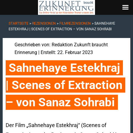
STARTSEITE
>
REZENSIONEN
>
FILMREZENSIONEN
>
SAHNEHAYE
ESTEKHRAJ | SCENES OF EXTRACTION – VON SANAZ SOHRABI
Geschrieben von:
Redaktion Zukunft braucht
Erinnerung
| Erstellt: 22. Februar 2023
Sahnehaye Estekhraj 
| Scenes of Extraction 
– von Sanaz Sohrabi
Der Film „Sahnehaye Estekhraj“ (Scenes of