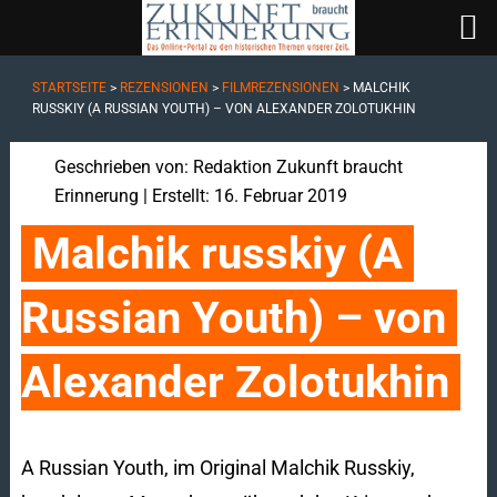
STARTSEITE
>
REZENSIONEN
>
FILMREZENSIONEN
>
MALCHIK
RUSSKIY (A RUSSIAN YOUTH) – VON ALEXANDER ZOLOTUKHIN
Geschrieben von:
Redaktion Zukunft braucht
Erinnerung
| Erstellt: 16. Februar 2019
Malchik russkiy (A 
Russian Youth) – von 
Alexander Zolotukhin
A Russian Youth, im Original Malchik Russkiy,