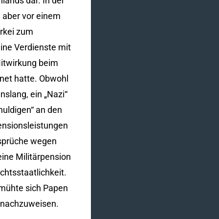
lands dar. In der
 aber vor einem
ürkei zum
ine Verdienste mit
Mitwirkung beim
net hatte. Obwohl
slang, ein „Nazi“
uldigen“ an den
ensionsleistungen
sprüche wegen
ine Militärpension
htsstaatlichkeit.
bemühte sich Papen
n nachzuweisen.