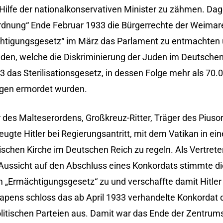
t Hilfe der nationalkonservativen Minister zu zähmen. Da
rordnung“ Ende Februar 1933 die Bürgerrechte der Weimar
ächtigungsgesetz“ im März das Parlament zu entmachten
den, welche die Diskriminierung der Juden im Deutschen
das Sterilisationsgesetz, in dessen Folge mehr als 70
ngen ermordet wurden.
r des Malteserordens, Großkreuz-Ritter, Träger des Pius
te Hitler bei Regierungsantritt, mit dem Vatikan in ei
schen Kirche im Deutschen Reich zu regeln. Als Vertrete
Aussicht auf den Abschluss eines Konkordats stimmte di
Ermächtigungsgesetz“ zu und verschaffte damit Hitler d
pens schloss das ab April 1933 verhandelte Konkordat d
olitischen Parteien aus. Damit war das Ende der Zentrums