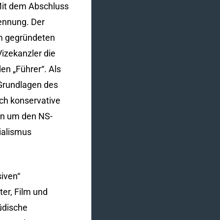
 Mit dem Abschluss
ennung. Der
hm gegründeten
izekanzler die
en „Führer“. Als
 Grundlagen des
ich konservative
ten um den NS-
ialismus
siven“
ter, Film und
üdische