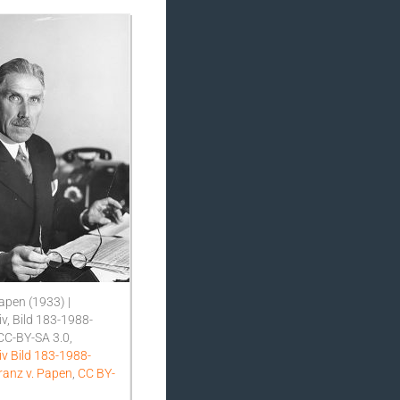
apen (1933) |
v, Bild 183-1988-
CC-BY-SA 3.0,
v Bild 183-1988-
ranz v. Papen
,
CC BY-