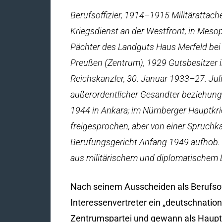
Berufsoffizier, 1914–1915 Militäratta
Kriegsdienst an der Westfront, in Mesop
Pächter des Landguts Haus Merfeld b
Preußen (Zentrum), 1929 Gutsbesitzer 
Reichskanzler, 30. Januar 1933–27. Ju
außerordentlicher Gesandter beziehung
1944 in Ankara; im Nürnberger Hauptk
freigesprochen, aber von einer Spruchka
Berufungsgericht Anfang 1949 aufhob. 
aus militärischem und diplomatischem 
Nach seinem Ausscheiden als Berufsoff
Interessenvertreter ein „deutschnation
Zentrumspartei und gewann als Haupta