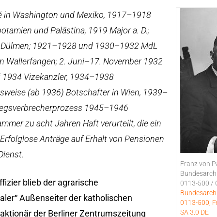
ché in Washington und Mexiko, 1917–1918
otamien und Palästina, 1919 Major a. D.;
ei Dülmen; 1921–1928 und 1930–1932 MdL
in Wallerfangen; 2. Juni–17. November 1932
li 1934 Vizekanzler, 1934–1938
sweise (ab 1936) Botschafter in Wien, 1939–
riegsverbrecherprozess 1945–1946
mmer zu acht Jahren Haft verurteilt, die ein
Erfolglose Anträge auf Erhalt von Pensionen
Dienst.
Franz von P
Bundesarchi
izier blieb der agrarische
0113-500 / 
Bundesarchi
aler“ Außenseiter der katholischen
0113-500, F
ktionär der Berliner Zentrumszeitung
SA 3.0 DE