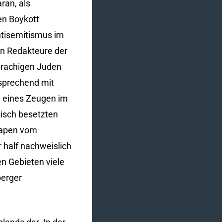
ran, als
en Boykott
ntisemitismus im
hen Redakteure der
sprachigen Juden
tsprechend mit
 eines Zeugen im
tisch besetzten
 Papen vom
 half nachweislich
en Gebieten viele
berger