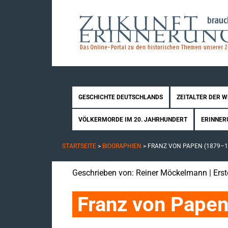
GESCHICHTE DEUTSCHLANDS
ZEITALTER DER 
VÖLKERMORDE IM 20. JAHRHUNDERT
ERINNER
STARTSEITE
>
BIOGRAPHIEN
>
FRANZ VON PAPEN (1879–1
Geschrieben von:
Reiner Möckelmann
| Erst
Franz von Pape