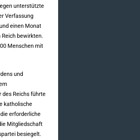
gegen unterstützte
er Verfassung
 und einen Monat
 Reich bewirkten.
.000 Menschen mit
ordens und
nem
r des Reichs führte
e katholische
ie erforderliche
ie Mitgliedschaft
partei besiegelt.