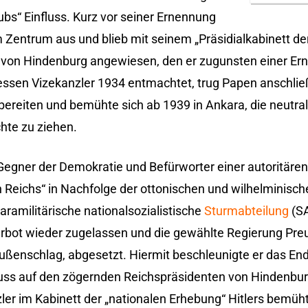
bs“ Einfluss. Kurz vor seiner Ernennung
Zentrum aus und blieb mit seinem „Präsidialkabinett de
 von Hindenburg angewiesen, den er zugunsten einer Ern
dessen Vizekanzler 1934 entmachtet, trug Papen anschli
bereiten und bemühte sich ab 1939 in Ankara, die neutral
hte zu ziehen.
egner der Demokratie und Befürworter einer autoritären
en Reichs“ in Nachfolge der ottonischen und wilhelminisc
aramilitärische nationalsozialistische
Sturmabteilung
(SA
erbot wieder zugelassen und die gewählte Regierung Pre
ßenschlag, abgesetzt. Hiermit beschleunigte er das En
luss auf den zögernden Reichspräsidenten von Hindenbur
er im Kabinett der „nationalen Erhebung“ Hitlers bemüh