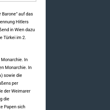
r Barone“ auf das
ennung Hitlers
eßend in Wien dazu
e Türkei im 2.
 Monarchie. In
hen Monarchie. In
) sowie die
ußens per
de der Weimarer
g die
te Papen sich