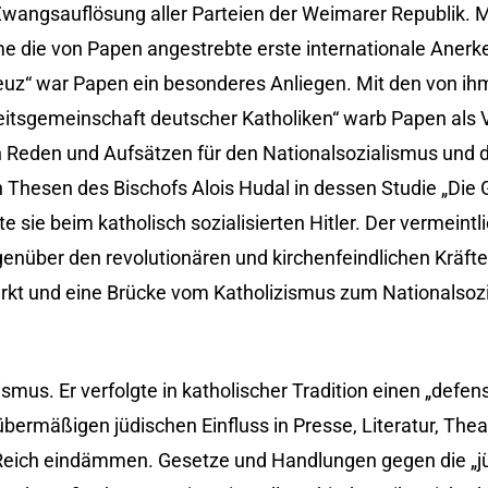
 Zwangsauflösung aller Parteien der Weimarer Republik.
e die von Papen angestrebte erste internationale Anerk
uz“ war Papen ein besonderes Anliegen. Mit den von i
itsgemeinschaft deutscher Katholiken“ warb Papen als V
n Reden und Aufsätzen für den Nationalsozialismus und d
en Thesen des Bischofs Alois Hudal in dessen Studie „Die
 sie beim katholisch sozialisierten Hitler. Der vermeintl
egenüber den revolutionären und kirchenfeindlichen Kräf
rkt und eine Brücke vom Katholizismus zum Nationalsoz
mus. Er verfolgte in katholischer Tradition einen „defen
übermäßigen jüdischen Einfluss in Presse, Literatur, Thea
Reich eindämmen. Gesetze und Handlungen gegen die „j