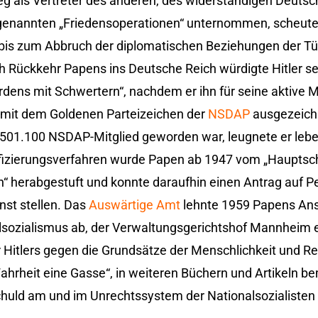
eg als Vertreter des anderen, des widerständigen Deutsch
sogenannten „Friedensoperationen“ unternommen, scheute
r bis zum Abbruch der diplomatischen Beziehungen der T
 Rückkehr Papens ins Deutsche Reich würdigte Hitler se
rdens mit Schwertern“, nachdem er ihn für seine aktive 
 mit dem Goldenen Parteizeichen der
NSDAP
ausgezeich
501.100 NSDAP-Mitglied geworden war, leugnete er leben
fizierungsverfahren wurde Papen ab 1947 vom „Hauptsch
 herabgestuft und konnte daraufhin einen Antrag auf P
nst stellen. Das
Auswärtige Amt
lehnte 1959 Papens An
sozialismus ab, der Verwaltungsgerichtshof Mannheim e
 Hitlers gegen die Grundsätze der Menschlichkeit und Rec
Wahrheit eine Gasse“, in weiteren Büchern und Artikeln 
huld am und im Unrechtssystem der Nationalsozialiste