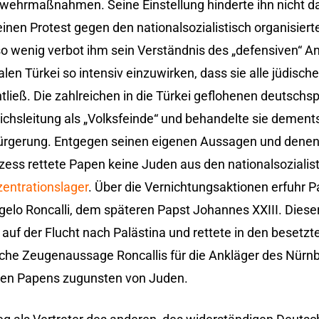
twehrmaßnahmen. Seine Einstellung hinderte ihn nicht da
inen Protest gegen den nationalsozialistisch organisiert
o wenig verbot ihm sein Verständnis des „defensiven“ A
alen Türkei so intensiv einzuwirken, dass sie alle jüdisc
tließ. Die zahlreichen in die Türkei geflohenen deutsch
ichsleitung als „Volksfeinde“ und behandelte sie demen
rgerung. Entgegen seinen eigenen Aussagen und denen
ess rettete Papen keine Juden aus den nationalsozialis
entrationslager
. Über die Vernichtungsaktionen erfuhr
gelo Roncalli, dem späteren Papst Johannes XXIII. Dieser
auf der Flucht nach Palästina und rettete in den besetzt
tliche Zeugenaussage Roncallis für die Ankläger des Nürn
täten Papens zugunsten von Juden.