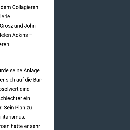
 dem Collagieren
lerie
 Grosz und John
Helen Adkins –
eren
wurde seine Anlage
r sich auf die Bar-
solviert eine
chlechter ein
. Sein Plan zu
litarismus,
oen hatte er sehr