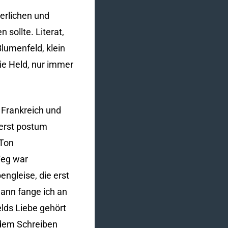
gerlichen und
sollte. Literat,
Blumenfeld, klein
nie Held, nur immer
 Frankreich und
 erst postum
 Ton
Weg war
engleise, die erst
ann fange ich an
elds Liebe gehört
n dem Schreiben