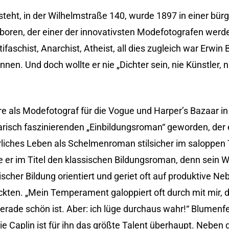
steht, in der Wilhelmstraße 140, wurde 1897 in einer bür
oren, der einer der innovativsten Modefotografen werden 
tifaschist, Anarchist, Atheist, all dies zugleich war Erwin 
nen. Und doch wollte er nie „Dichter sein, nie Künstler, 
re als Modefotograf für die Vogue und Harper’s Bazaar in
rarisch faszinierenden „Einbildungsroman“ geworden, der
erliches Leben als Schelmenroman stilsicher im saloppen
 er im Titel den klassischen Bildungsroman, denn sein 
her Bildung orientiert und geriet oft auf produktive Neb
kten. „Mein Temperament galoppiert oft durch mit mir, d
erade schön ist. Aber: ich lüge durchaus wahr!“ Blumenf
ie Caplin ist für ihn das größte Talent überhaupt. Nebe