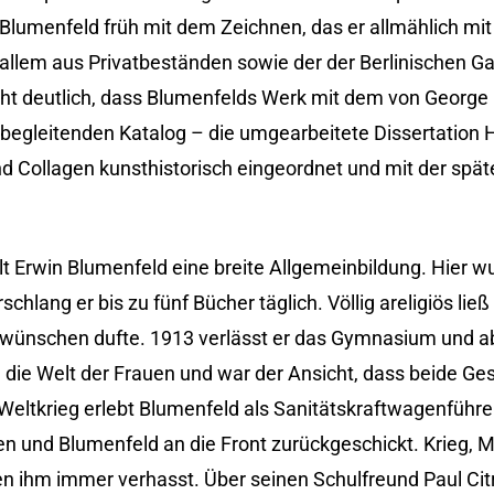
Blumenfeld früh mit dem Zeichnen, das er allmählich mit
allem aus Privatbeständen sowie der der Berlinischen Ga
t deutlich, dass Blumenfelds Werk mit dem von George
 begleitenden Katalog – die umgearbeitete Dissertation 
d Collagen kunsthistorisch eingeordnet und mit der spät
lt Erwin Blumenfeld eine breite Allgemeinbildung. Hier 
lang er bis zu fünf Bücher täglich. Völlig areligiös ließ e
r wünschen dufte. 1913 verlässt er das Gymnasium und ab
 die Welt der Frauen und war der Ansicht, dass beide Ges
Weltkrieg erlebt Blumenfeld als Sanitätskraftwagenführer
en und Blumenfeld an die Front zurückgeschickt. Krieg, Mi
ihm immer verhasst. Über seinen Schulfreund Paul Citr