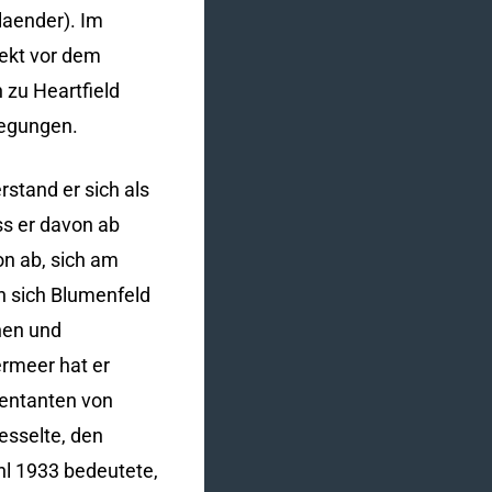
aender). Im
ekt vor dem
 zu Heartfield
wegungen.
stand er sich als
ss er davon ab
on ab, sich am
en sich Blumenfeld
nen und
ermeer hat er
entanten von
esselte, den
ahl 1933 bedeutete,