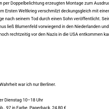
en per Doppelbelichtung erzeugten Montage zum Ausdruck
m Ersten Weltkrieg verschmilzt deckungsgleich mit einem 
ge nach seinem Tod durch einen Sohn veröffentlicht. Sei
us ließ Blumenfeld vorwiegend in den Niederlanden und 
 noch rechtzeitig vor den Nazis in die USA entkommen ka
ahrheit war ich nur Berliner.
ßer Dienstag 10–18 Uhr
b., 97 in Farbe, Paperback, 24,80 €