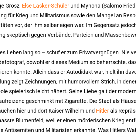
ge Grosz,
Else Lasker-Schüler
und Mynona (Salomo Friedl
ng für Krieg und Militarismus sowie den Mangel an Resp
täten vor, der ihm selber eigen war. Im Gegensatz jedoch
lang skeptisch gegen Verbände, Parteien und Massenbe
es Leben lang so – schuf er zum Privatvergnügen. Nie ver
defotograf, obwohl er dieses Medium so beherrschte, da
eren konnte. Allein dass er Autodidakt war, hielt ihn dav
llung zeigt Zeichnungen, mit humorvollem Strich, in den
le spielerisch leicht nähert. Seine Liebe galt der moder
aufreizend geschminkt mit Zigarette. Die Stadt als Häus
auchen hier und dort Kaiser Wilhelm und
Hitler
als Repräs
hasste Blumenfeld, weil er einen mörderischen Krieg entf
als Antisemiten und Militaristen erkannte. Was Hitlers W