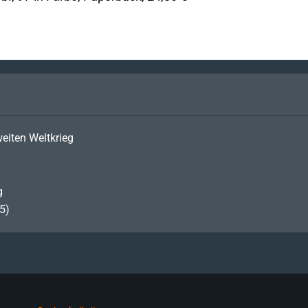
eiten Weltkrieg
g
5)