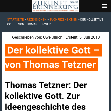
STARTSEITE
>
REZENSIONEN
>
BUCHREZENSIONEN
>
DER KOLLEKTIVE
GOTT – VON THOMAS TETZNER
Geschrieben von:
Uwe Ullrich
| Erstellt: 5. Juli 2013
Der kollektive Gott – 
von Thomas Tetzner
Thomas Tetzner: Der
kollektive Gott. Zur
Ideengeschichte des