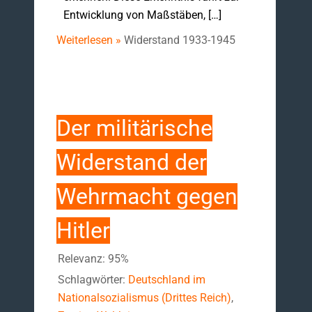
Entwicklung von Maßstäben, […]
Weiterlesen »
Widerstand 1933-1945
Der militärische
Widerstand der
Wehrmacht gegen
Hitler
Relevanz: 95%
Schlagwörter:
Deutschland im
Nationalsozialismus (Drittes Reich)
,