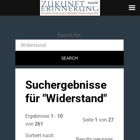
Search
Search for:
Suchergebnisse
für "
Widerstand
"
Ergebnisse
1
-
10
Seite
1
von
27
von
261
Sortiert nach:
Results per-page: