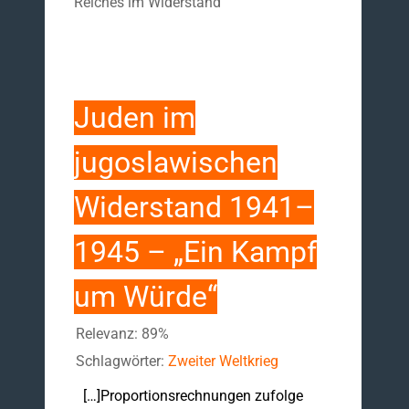
Reiches im Widerstand
Juden im
jugoslawischen
Widerstand 1941–
1945 – „Ein Kampf
um Würde“
Relevanz: 89%
Schlagwörter:
Zweiter Weltkrieg
[…]Proportionsrechnungen zufolge