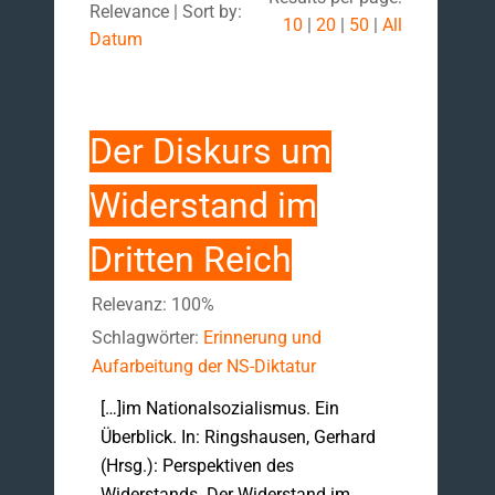
Relevance | Sort by:
10
|
20
|
50
|
All
Datum
Der Diskurs um
Widerstand im
Dritten Reich
Relevanz: 100%
Schlagwörter:
Erinnerung und
Aufarbeitung der NS-Diktatur
[…]im Nationalsozialismus. Ein
Überblick. In: Ringshausen, Gerhard
(Hrsg.): Perspektiven des
Widerstands. Der Widerstand im