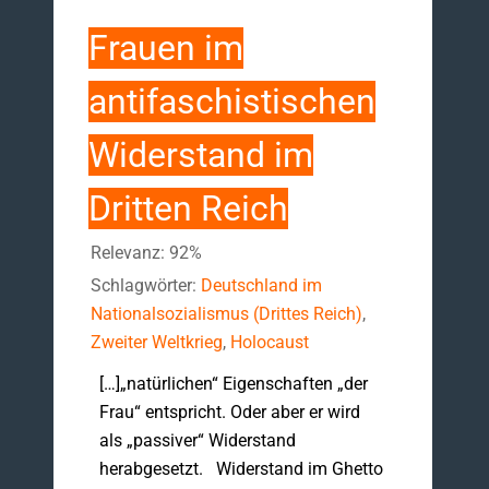
Frauen im
antifaschistischen
Widerstand im
Dritten Reich
Relevanz: 92%
Schlagwörter:
Deutschland im
Nationalsozialismus (Drittes Reich)
,
Zweiter Weltkrieg
,
Holocaust
[…]„natürlichen“ Eigenschaften „der
Frau“ entspricht. Oder aber er wird
als „passiver“ Widerstand
herabgesetzt. Widerstand im Ghetto