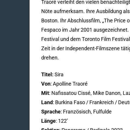
Traoré verleiht den vielen benachteil
Nöte aufmerksam. Ihre Ausbildung als 
Boston. Ihr Abschlussfilm, „The Price 
Fespaco im Jahr 2001 ausgezeichnet. 
Festival und dem Toronto Film Festiva
Zeit in der Independent-Filmszene täti
drehen.
Titel:
Sira
Von
: Apolline Traoré
Mit
: Nafissatou Cissé, Mike Danon, La
Land
: Burkina Faso / Frankreich / Deu
Sprache
: Französisch, Fulfulde
Länge
: 122’