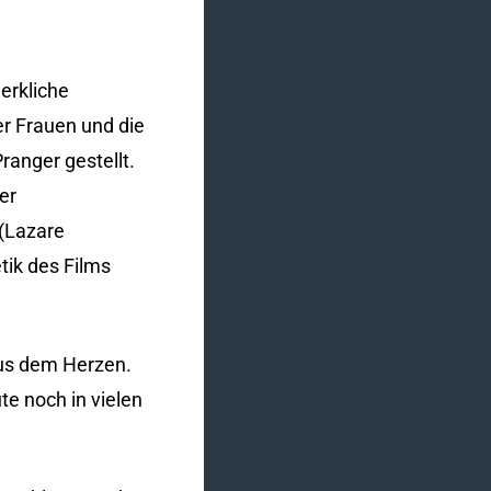
erkliche
r Frauen und die
ranger gestellt.
er
 (Lazare
tik des Films
aus dem Herzen.
te noch in vielen