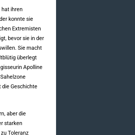
 hat ihren
der konnte sie
schen Extremisten
t, bevor sie in der
swillen. Sie macht
tblütig überlegt
gisseurin Apolline
r Sahelzone
t die Geschichte
n, aber die
er starken
 zu Toleranz