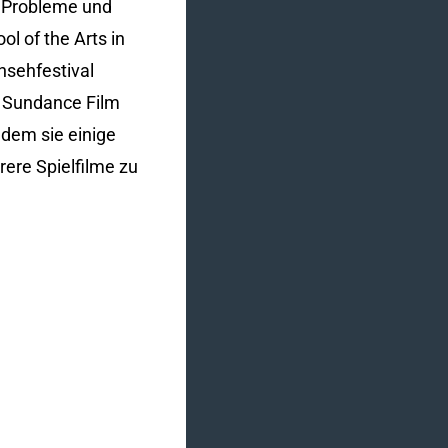
e Probleme und
l of the Arts in
nsehfestival
m Sundance Film
hdem sie einige
rere Spielfilme zu