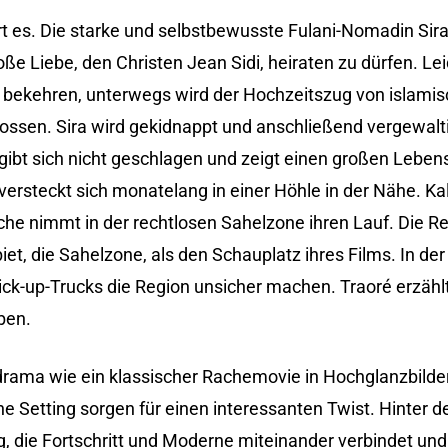
t es. Die starke und selbstbewusste Fulani-Nomadin Sira
ße Liebe, den Christen Jean Sidi, heiraten zu dürfen. Lei
f bekehren, unterwegs wird der Hochzeitszug von islami
ssen. Sira wird gekidnappt und anschließend vergewaltig
gibt sich nicht geschlagen und zeigt einen großen Leben
ersteckt sich monatelang in einer Höhle in der Nähe. Kal
Rache nimmt in der rechtlosen Sahelzone ihren Lauf. Die Re
iet, die Sahelzone, als den Schauplatz ihres Films. In de
ick-up-Trucks die Region unsicher machen. Traoré erzähl
ben.
drama wie ein klassischer Rachemovie in Hochglanzbilder
e Setting sorgen für einen interessanten Twist. Hinter d
g, die Fortschritt und Moderne miteinander verbindet und