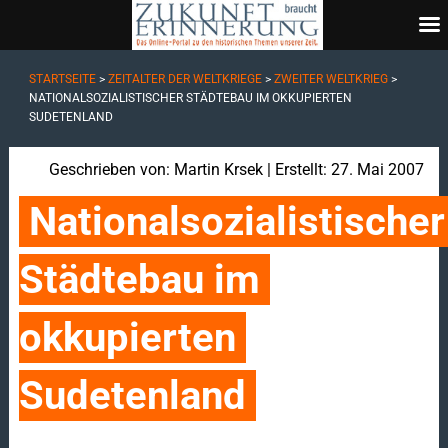
STARTSEITE
>
ZEITALTER DER WELTKRIEGE
>
ZWEITER WELTKRIEG
>
NATIONALSOZIALISTISCHER STÄDTEBAU IM OKKUPIERTEN
SUDETENLAND
Geschrieben von:
Martin Krsek
| Erstellt: 27. Mai 2007
Nationalsozialistischer
Städtebau im 
okkupierten 
Sudetenland