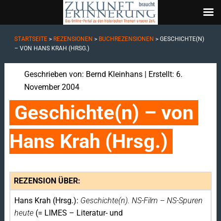
STARTSEITE
>
REZENSIONEN
>
BUCHREZENSIONEN
>
GESCHICHTE(N)
– VON HANS KRAH (HRSG.)
Geschrieben von:
Bernd Kleinhans
| Erstellt: 6.
November 2004
Geschichte(n) – von 
Hans Krah (Hrsg.)
REZENSION ÜBER:
Hans Krah (Hrsg.):
Geschichte(n). NS-Film – NS-Spuren
heute
(= LIMES – Literatur- und