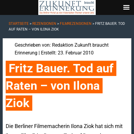
STARTSEITE
>
REZENSIONEN
>
FILMREZENSIONEN
>
FRITZ BAUER. TOD
AUF RATEN – VON ILONA ZIOK
Geschrieben von:
Redaktion Zukunft braucht
Erinnerung
| Erstellt: 23. Februar 2010
Fritz Bauer. Tod auf 
Raten – von Ilona 
Ziok
Die Berliner Filmemacherin Ilona Ziok hat sich mit