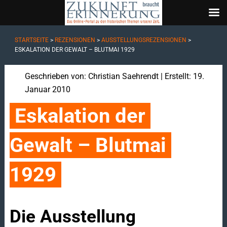
STARTSEITE
>
REZENSIONEN
>
AUSSTELLUNGSREZENSIONEN
>
ESKALATION DER GEWALT – BLUTMAI 1929
Geschrieben von:
Christian Saehrendt
| Erstellt: 19.
Januar 2010
Eskalation der 
Gewalt – Blutmai 
1929
Die Ausstellung