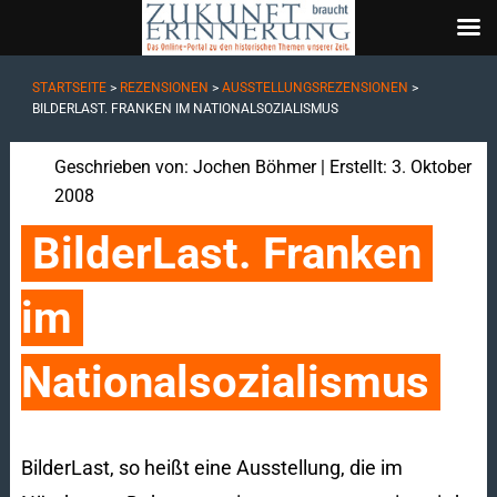
STARTSEITE
>
REZENSIONEN
>
AUSSTELLUNGSREZENSIONEN
>
BILDERLAST. FRANKEN IM NATIONALSOZIALISMUS
Geschrieben von:
Jochen Böhmer
| Erstellt: 3. Oktober
2008
BilderLast. Franken 
im 
Nationalsozialismus
BilderLast, so heißt eine Ausstellung, die im