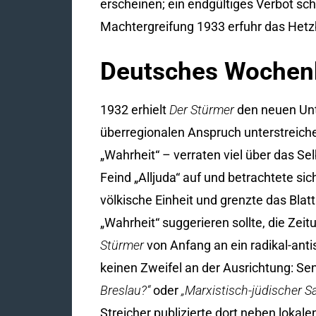
erscheinen; ein endgültiges Verbot sc
Machtergreifung 1933 erfuhr das Hetzb
Deutsches Wochenb
1932 erhielt
Der Stürmer
den neuen Unt
überregionalen Anspruch unterstreichen
„Wahrheit“ – verraten viel über das S
Feind „Alljuda“ auf und betrachtete si
völkische Einheit und grenzte das Blat
„Wahrheit“ suggerieren sollte, die Zei
Stürmer
von Anfang an ein radikal-ant
keinen Zweifel an der Ausrichtung: Sen
Breslau?“
oder
„Marxistisch-jüdischer S
Streicher publizierte dort neben lok