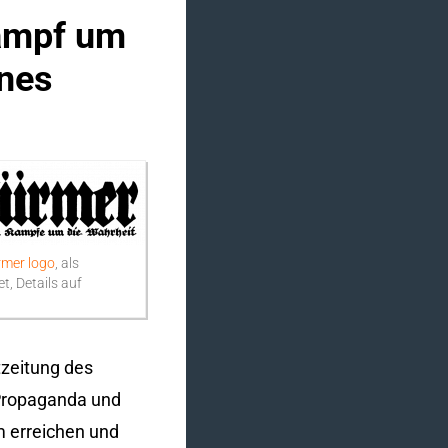
Kampf um
ines
rmer logo
, als
t, Details auf
tzeitung des
r Propaganda und
m erreichen und