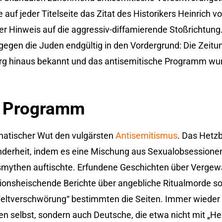
auf jeder Titelseite das Zitat des Historikers Heinrich v
er Hinweis auf die aggressiv-diffamierende Stoßrichtung.
egen die Juden endgültig in den Vordergrund: Die Zeitu
erg hinaus bekannt und das antisemitische Programm wu
s Programm
anatischer Wut den vulgärsten
Antisemitismus
. Das Hetzb
nderheit, indem es eine Mischung aus Sexualobsessione
ythen auftischte. Erfundene Geschichten über Vergew
tionsheischende Berichte über angebliche Ritualmorde 
 Weltverschwörung“ bestimmten die Seiten. Immer wiede
en selbst, sondern auch Deutsche, die etwa nicht mit „Hei