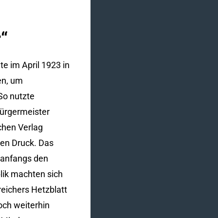
“
te im April 1923 in
zen, um
 So nutzte
bürgermeister
chen Verlag
den Druck. Das
g anfangs den
lik machten sich
reichers Hetzblatt
och weiterhin