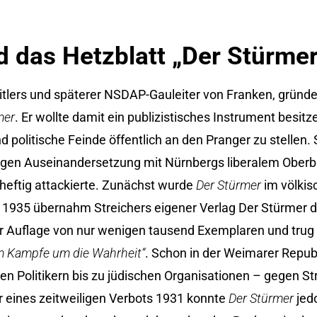
d das Hetzblatt „Der Stürmer
Hitlers und späterer NSDAP-Gauleiter von Franken, gründe
mer
. Er wollte damit ein publizistisches Instrument besit
d politische Feinde öffentlich an den Pranger zu stellen.
langen Auseinandersetzung mit Nürnbergs liberalem Ober
eftig attackierte. Zunächst wurde
Der Stürmer
im völkis
b 1935 übernahm Streichers eigener Verlag Der Stürmer 
iner Auflage von nur wenigen tausend Exemplaren und tru
m Kampfe um die Wahrheit“
. Schon in der Weimarer Repub
n Politikern bis zu jüdischen Organisationen – gegen St
r eines zeitweiligen Verbots 1931 konnte
Der Stürmer
jed