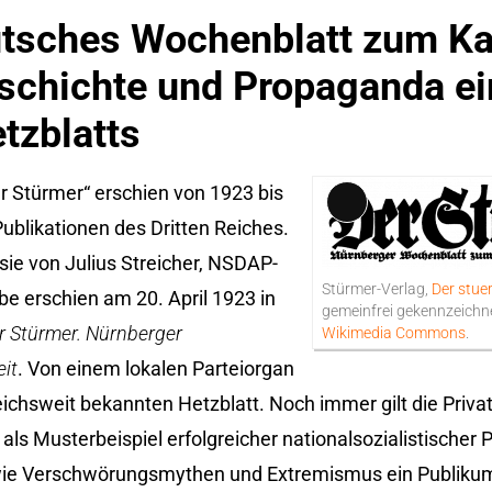
utsches Wochenblatt zum 
eschichte und Propaganda e
tzblatts
r Stürmer“ erschien von 1923 bis
Lange
ublikationen des Dritten Reiches.
Beschreibung
e von Julius Streicher, NSDAP-
Stürmer-Verlag,
Der stue
be erschien am 20. April 1923 in
gemeinfrei gekennzeichne
r Stürmer. Nürnberger
Wikimedia Commons
.
it
. Von einem lokalen Parteiorgan
eichsweit bekannten Hetzblatt. Noch immer gilt die Priva
als Musterbeispiel erfolgreicher nationalsozialistische
t, wie Verschwörungsmythen und Extremismus ein Publiku