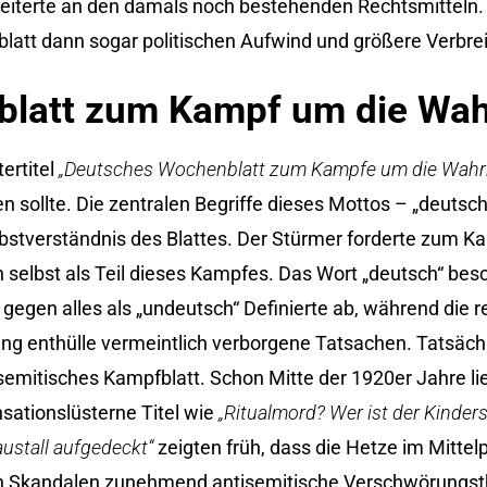
heiterte an den damals noch bestehenden Rechtsmitteln. 
latt dann sogar politischen Aufwind und größere Verbre
latt zum Kampf um die Wah
ertitel
„Deutsches Wochenblatt zum Kampfe um die Wahrh
 sollte. Die zentralen Begriffe dieses Mottos – „deutsc
elbstverständnis des Blattes. Der Stürmer forderte zum 
ch selbst als Teil dieses Kampfes. Das Wort „deutsch“ bes
t gegen alles als „undeutsch“ Definierte ab, während die 
tung enthülle vermeintlich verborgene Tatsachen. Tatsäch
isemitisches Kampfblatt. Schon Mitte der 1920er Jahre li
sationslüsterne Titel wie
„Ritualmord? Wer ist der Kinder
austall aufgedeckt“
zeigten früh, dass die Hetze im Mittel
alen Skandalen zunehmend antisemitische Verschwörungst