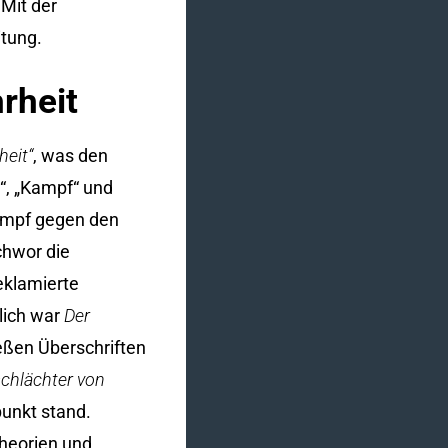
Mit der
itung.
rheit
eit“
, was den
h“, „Kampf“ und
Kampf gegen den
chwor die
reklamierte
lich war
Der
eßen Überschriften
schlächter von
punkt stand.
heorien und