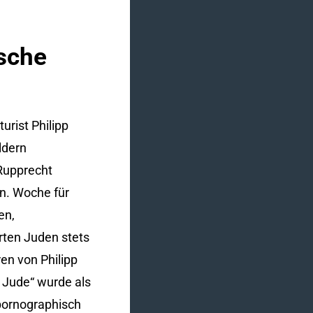
ische
urist Philipp
ldern
 Rupprecht
en. Woche für
en,
rten Juden stets
ren von Philipp
 Jude“ wurde als
pornographisch