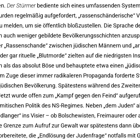
en.
Der Stürmer
bediente sich eines umfassenden System
rden regelmäßig aufgefordert, „rassenschänderische“ Vo
melden, um sie öffentlich bloßzustellen. Die Sprache de
m auch weniger gebildete Bevölkerungsschichten anzuspr
r „Rassenschande“ zwischen jüdischen Männern und „ar
er gar rituelle „Blutmorde“ zielten auf die niedrigsten Ins
en als das absolut Böse und behauptete etwa einen „jüdi
 Im Zuge dieser immer radikaleren Propaganda forderte S
r jüdischen Bevölkerung. Spätestens während des Zweite
etzt wurde offen zum „Kampf gegen den Feind“ aufgeruf
emitischen Politik des NS-Regimes. Neben „dem Juden“ al
dlanger“ ins Visier – ob Bolschewisten, Freimaurer oder
Die Grenze zum Aufruf zur Gewalt war spätestens dann übe
rbereitete, die „Endlösung der Judenfrage“ notfalls mit 