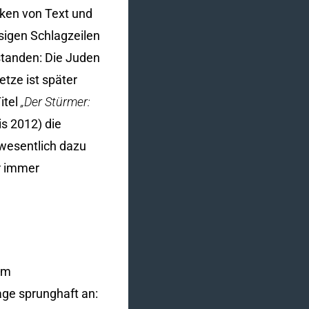
ken von Text und
sigen Schlagzeilen
rstanden: Die Juden
tze ist später
itel
„Der Stürmer:
is 2012) die
 wesentlich dazu
r immer
em
age sprunghaft an: