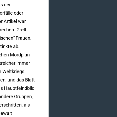
s der
rfälle oder
r Artikel war
echen. Grell
ischen“ Frauen,
tinkte ab.
schen Mordplan
treicher immer
n Weltkriegs
en, und das Blatt
s Hauptfeindbild
 andere Gruppen,
rschritten, als
Gewalt