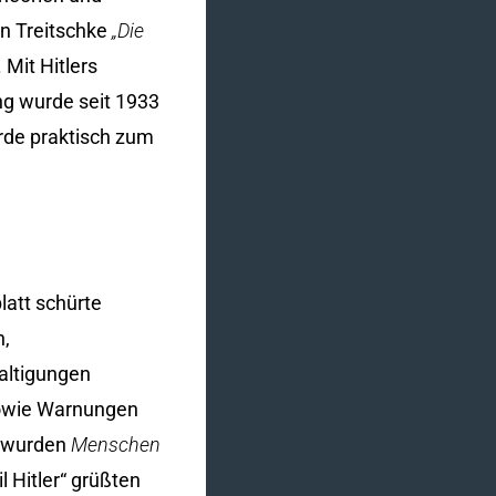
on Treitschke
„Die
 Mit Hitlers
ng wurde seit 1933
rde praktisch zum
latt schürte
n,
altigungen
sowie Warnungen
r wurden
Menschen
l Hitler“ grüßten