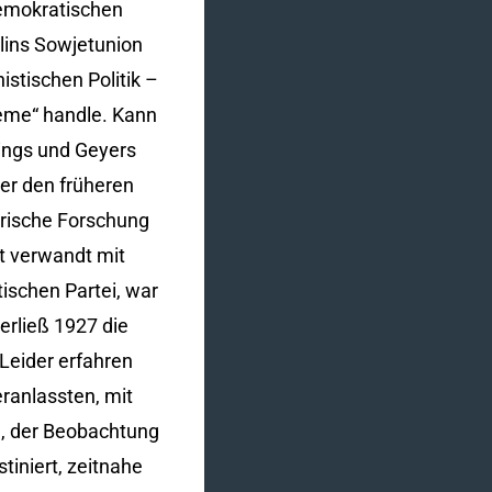
demokratischen
alins Sowjetunion
istischen Politik –
teme“ handle. Kann
dings und Geyers
er den früheren
orische Forschung
ht verwandt mit
tischen Partei, war
erließ 1927 die
 Leider erfahren
ranlassten, mit
n, der Beobachtung
iniert, zeitnahe