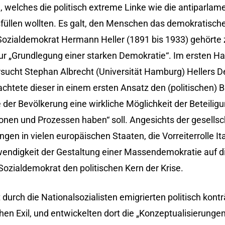
welches die politisch extreme Linke wie die antiparlam
sfüllen wollten. Es galt, den Menschen das demokratisch
Sozialdemokrat Hermann Heller (1891 bis 1933) gehörte z
„Grundlegung einer starken Demokratie“. Im ersten Hau
sucht Stephan Albrecht (Universität Hamburg) Hellers
rachtete dieser in einem ersten Ansatz den (politischen) 
der Bevölkerung eine wirkliche Möglichkeit der Beteilig
ionen und Prozessen haben“ soll. Angesichts der gesellsc
en in vielen europäischen Staaten, die Vorreiterrolle Ita
otwendigkeit der Gestaltung einer Massendemokratie auf 
Sozialdemokrat den politischen Kern der Krise.
rch die Nationalsozialisten emigrierten politisch kontr
n Exil, und entwickelten dort die „Konzeptualisierungen 