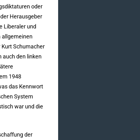
gsdiktaturen oder
t der Herausgeber
e Liberaler und
m allgemeinen
der Kurt Schumacher
n auch den linken
pätere
inem 1948
, was das Kennwort
ischen System
tisch war und die
bschaffung der