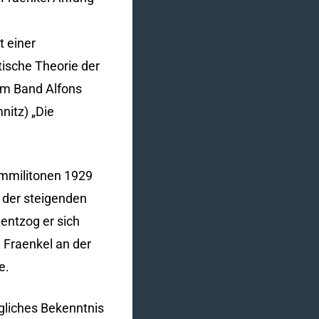
t einer
itische Theorie der
em Band Alfons
nitz) „Die
ommilitonen 1929
t der steigenden
 entzog er sich
 Fraenkel an der
e.
gliches Bekenntnis