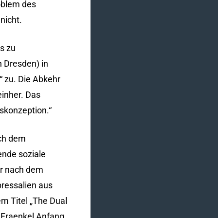
oblem des
nicht.
es zu
 Dresden) in
 zu. Die Abkehr
inher. Das
uskonzeption.“
ach dem
ende soziale
er nach dem
ressalien aus
m Titel „The Dual
e Fraenkel Anfang