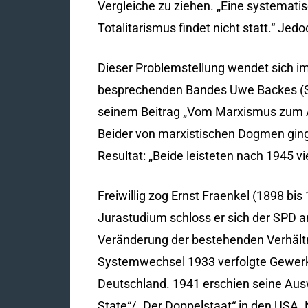
Vergleiche zu ziehen. „Eine systemat
Totalitarismus findet nicht statt.“ Je
Dieser Problemstellung wendet sich im 
besprechenden Bandes Uwe Backes (Ste
seinem Beitrag „Vom Marxismus zum An
Beider von marxistischen Dogmen ging 
Resultat: „Beide leisteten nach 1945 v
Freiwillig zog Ernst Fraenkel (1898 b
Jurastudium schloss er sich der SPD an
Veränderung der bestehenden Verhältni
Systemwechsel 1933 verfolgte Gewerks
Deutschland. 1941 erschien seine Ausw
State“/ „Der Doppelstaat“ in den USA.