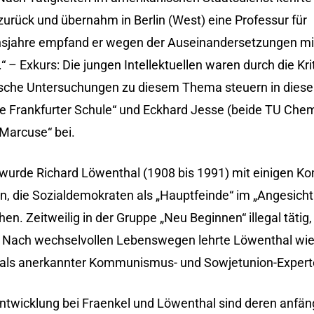
zurück und übernahm in Berlin (West) eine Professur für
bensjahre empfand er wegen der Auseinandersetzungen mi
“ – Exkurs: Die jungen Intellektuellen waren durch die Kr
ifische Untersuchungen zu diesem Thema steuern in dies
ühe Frankfurter Schule“ und Eckhard Jesse (beide TU Chem
Marcuse“ bei.
 wurde Richard Löwenthal (1908 bis 1991) mit einigen K
en, die Sozialdemokraten als „Hauptfeinde“ im „Angesich
n. Zeitweilig in der Gruppe „Neu Beginnen“ illegal tätig,
 Nach wechselvollen Lebenswegen lehrte Löwenthal wie
rte als anerkannter Kommunismus- und Sowjetunion-Expert
ntwicklung bei Fraenkel und Löwenthal sind deren anfän