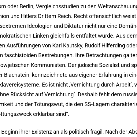
om oder Berlin, Vergleichsstudien zu den Weltanschauun
ion und Hitlers Drittem Reich. Recht offensichtlich weis
chtsextremen Ideologien und Diktatur nicht nur eine Domän
mokratischen Linken gleichfalls entfaltet wurde. Aus de
schen Ausführungen von Karl Kautsky, Rudolf Hilferding o
an faschistoiden Bestrebungen. Ihre Betrachtungen galte
 sowjetischen Kommunisten. Der jüdische Sozialist und s
 Blachstein, kennzeichnete aus eigener Erfahrung in e
lavereisysteme. Es ist nicht ‚Vernichtung durch Arbeit’
hne Rücksicht auf Vernichtung’. Deshalb fehlt dem russ
mkeit und der Tötungswut, die den SS-Lagern charakteris
ttungszweck erklärbar sind“.
Beginn ihrer Existenz an als politisch fragil. Nach der A