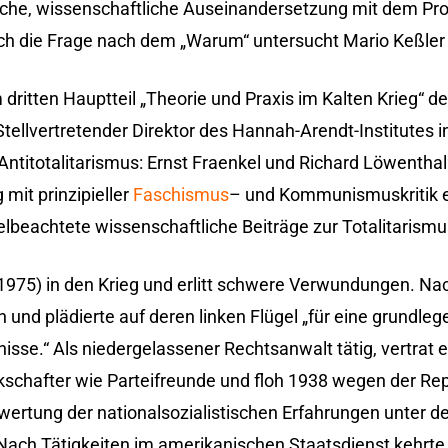
ische, wissenschaftliche Auseinandersetzung mit dem Pr
doch die Frage nach dem „Warum“ untersucht Mario Keßler 
dritten Hauptteil „Theorie und Praxis im Kalten Krieg“ d
llvertretender Direktor des Hannah-Arendt-Institutes in
titotalitarismus: Ernst Fraenkel und Richard Löwenthal“
mit prinzipieller
Faschismus
– und Kommunismuskritik e
ielbeachtete wissenschaftliche Beiträge zur Totalitarism
is 1975) in den Krieg und erlitt schwere Verwundungen. N
 und plädierte auf deren linken Flügel „für eine grundleg
sse.“ Als niedergelassener Rechtsanwalt tätig, vertrat 
chafter wie Parteifreunde und floh 1938 wegen der Rep
ertung der nationalsozialistischen Erfahrungen unter de
 Nach Tätigkeiten im amerikanischen Staatsdienst kehrt