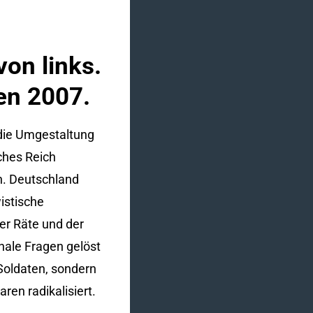
von links.
en 2007.
 die Umgestaltung
ches Reich
n. Deutschland
istische
der Räte und der
nale Fragen gelöst
 Soldaten, sondern
en radikalisiert.