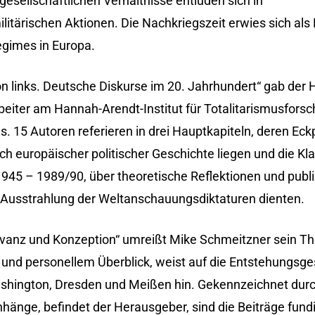
esellschaftlichen Verhältnisse entluden sich in
litärischen Aktionen. Die Nachkriegszeit erwies sich als
Regimes in Europa.
von links. Deutsche Diskurse im 20. Jahrhundert“ gab der 
eiter am Hannah-Arendt-Institut für Totalitarismusforsc
 15 Autoren referieren in drei Hauptkapiteln, deren Ec
uch europäischer politischer Geschichte liegen und die K
945 – 1989/90, über theoretische Reflektionen und publiz
Ausstrahlung der Weltanschauungsdiktaturen dienten.
evanz und Konzeption“ umreißt Mike Schmeitzner sein 
m und personellem Überblick, weist auf die Entstehungsg
ington, Dresden und Meißen hin. Gekennzeichnet durc
änge, befindet der Herausgeber, sind die Beiträge fund