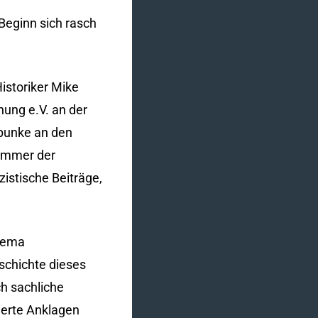
 Beginn sich rasch
Historiker Mike
hung e.V. an der
kpunke an den
lammer der
istische Beiträge,
Thema
eschichte dieses
h sachliche
ierte Anklagen