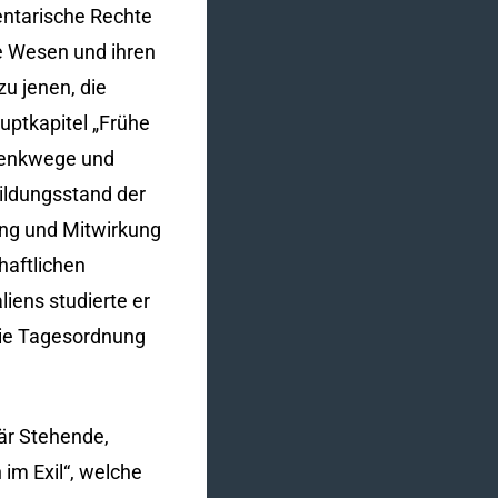
entarische Rechte
e Wesen und ihren
u jenen, die
ptkapitel „Frühe
 Denkwege und
Bildungsstand der
ung und Mitwirkung
haftlichen
liens studierte er
die Tagesordnung
är Stehende,
im Exil“, welche