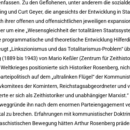
nfassen. Zu den Geflohenen, unter anderem die sozial
ding und Curt Geyer, die angesichts der Entwicklung in St
h ihrer offenen und offensichtlichen jeweiligen expansion
er um eine „Wesensgleichheit der totalitären Staatssys
die programmatische und theoretische Entwicklung Hilfer
gt „Linkszionismus und das Totalitarismus-Problem“ üb
g (1889 bis 1943) von Mario Keßler (Zentrum für Zeithist
eltkrieges positionierte sich Historiker Rosenberg, nic
parteipolitisch auf dem „ultralinken Flügel“ der Kommunis
ivkomitees der Komintern, Reichstagsabgeordneter und v
ierte er sich als Zeithistoriker und unabhängiger Marxist.“
Beweggründe ihn nach dem enormen Parteiengagement ve
kal zu brechen. Erfahrungen mit kommunistischer Doktri
schistischen Bewegung hätten Arthur Rosenberg prädest