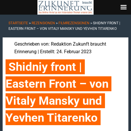
STARTSEITE
>
REZENSIONEN
>
FILMREZENSIONEN
>
SHIDNIY FRONT |
EASTERN FRONT – VON VITALY MANSKY UND YEVHEN TITARENKO
Geschrieben von:
Redaktion Zukunft braucht
Erinnerung
| Erstellt: 24. Februar 2023
Shidniy front | 
Eastern Front – von 
Vitaly Mansky und 
Yevhen Titarenko