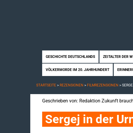
GESCHICHTE DEUTSCHLANDS
ZEITALTER DER 
VÖLKERMORDE IM 20. JAHRHUNDERT
ERINNER
STARTSEITE
>
REZENSIONEN
>
FILMREZENSIONEN
>
SERGE
Geschrieben von:
Redaktion Zukunft brauch
Sergej in der U