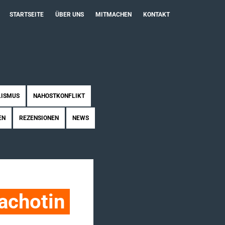
STARTSEITE
ÜBER UNS
MITMACHEN
KONTAKT
LISMUS
NAHOSTKONFLIKT
EN
REZENSIONEN
NEWS
achotin