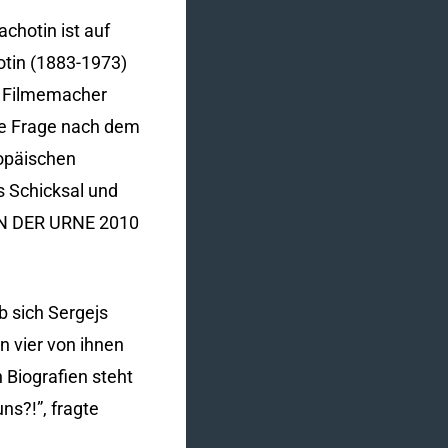
chotin ist auf
tin (1883-1973)
r Filmemacher
ge Frage nach dem
ropäischen
s Schicksal und
IN DER URNE 2010
b sich Sergejs
n vier von ihnen
 Biografien steht
ns?!”, fragte