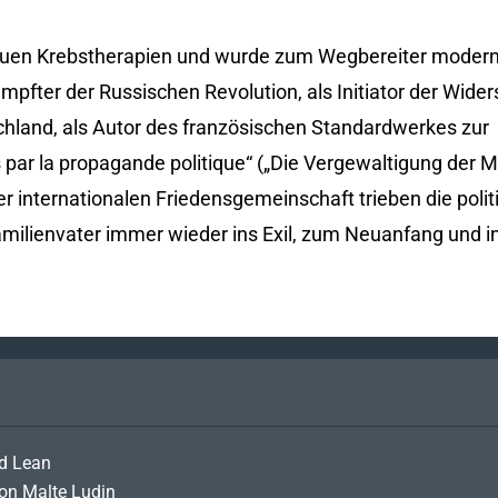
neuen Krebstherapien und wurde zum Wegbereiter modern
mpfter der Russischen Revolution, als Initiator der Wi
chland, als Autor des französischen Standardwerkes zur
ar la propagande politique“ („Die Vergewaltigung der Ma
ner internationalen Friedensgemeinschaft trieben die pol
amilienvater immer wieder ins Exil, zum Neuanfang und i
id Lean
von Malte Ludin