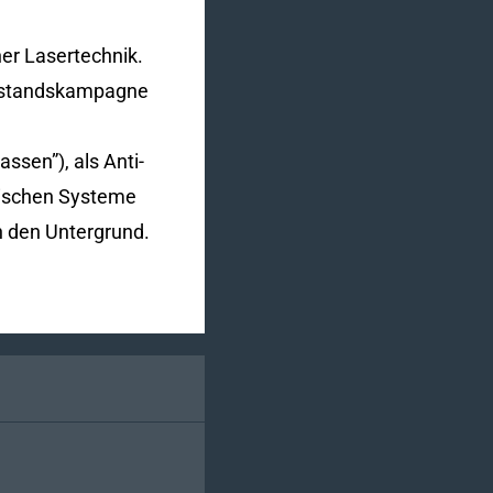
er Lasertechnik.
derstandskampagne
ssen”), als Anti-
itischen Systeme
n den Untergrund.