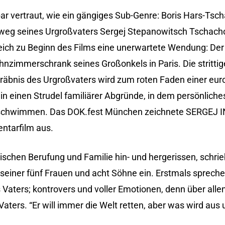
 vertraut, wie ein gängiges Sub-Genre: Boris Hars-Tscha
eg seines Urgroßvaters Sergej Stepanowitsch Tschacho
eich zu Beginn des Films eine unerwartete Wendung: De
hnzimmerschrank seines Großonkels in Paris. Die stritti
räbnis des Urgroßvaters wird zum roten Faden einer eu
in einen Strudel familiärer Abgründe, in dem persönliche
verschwimmen. Das DOK.fest München zeichnete SERGEJ 
ntarfilm aus.
ischen Berufung und Familie hin- und hergerissen, schrie
 seiner fünf Frauen und acht Söhne ein. Erstmals spreche
 Vaters; kontrovers und voller Emotionen, denn über allen
ters. “Er will immer die Welt retten, aber was wird aus u