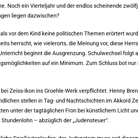
e. Noch ein Vierteljahr und der endlos scheinende zwölfj
ungen liegen dazwischen?
ls vor dem Kind keine politischen Themen erörtert wurde
its herrscht, wie vielerorts, die Meinung vor, diese Herr
 Unterricht beginnt die Ausgrenzung. Schulwechsel folgt 
ngsmöglichkeiten auf ein Minimum. Zum Schluss bot nur 
 bei Zeiss-Ikon ins Groehle-Werk verpflichtet. Henny Bren
dlichen stellen in Tag- und Nachtschichten im Akkord Z
tten unter der tagtäglichen Fron bei künstlichem Licht u
e Stundenlohn – abzüglich der „Judensteuer“.