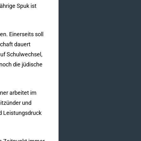
ährige Spuk ist
n. Einerseits soll
schaft dauert
auf Schulwechsel,
noch die jüdische
ner arbeitet im
eitzünder und
nd Leistungsdruck