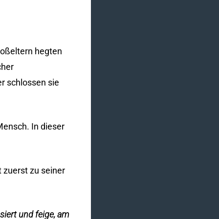
roßeltern hegten
cher
er schlossen sie
 Mensch. In dieser
 zuerst zu seiner
iert und feige, am