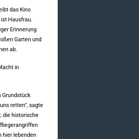
eibt das Kino
ist Hausfrau.
ger Erinnerung
Großen Garten und
nen ab.
Macht in
im Grundstück
uns retten“, sagte
 die historische
liegerangriffen
n hier lebenden