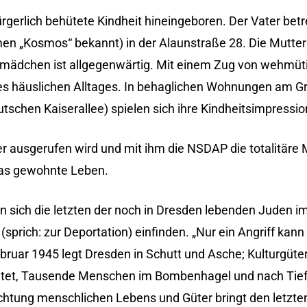
rgerlich behütete Kindheit hineingeboren. Der Vater betr
en „Kosmos“ bekannt) in der Alaunstraße 28. Die Mutter 
mädchen ist allgegenwärtig. Mit einem Zug von wehmüti
 des häuslichen Alltages. In behaglichen Wohnungen am 
tschen Kaiserallee) spielen sich ihre Kindheitsimpressio
 ausgerufen wird und mit ihm die NSDAP die totalitäre 
das gewohnte Leben.
en sich die letzten der noch in Dresden lebenden Juden 
prich: zur Deportation) einfinden. „Nur ein Angriff kann 
ruar 1945 legt Dresden in Schutt und Asche; Kulturgüter,
chtet, Tausende Menschen im Bombenhagel und nach Tieff
ichtung menschlichen Lebens und Güter bringt den letzte