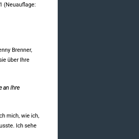
01 (Neuauflage:
enny Brenner,
ie über Ihre
 an Ihre
ch mich, wie ich,
usste. Ich sehe