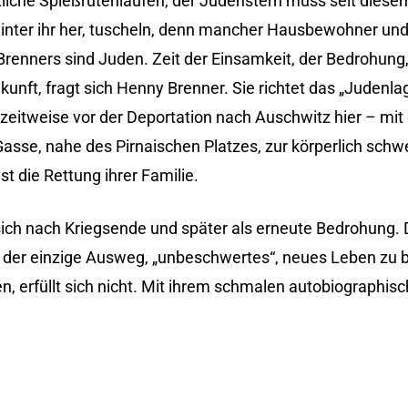
liche Spießrutenlaufen, der Judenstern muss seit diese
inter ihr her, tuscheln, denn mancher Hausbewohner und
 Brenners sind Juden. Zeit der Einsamkeit, der Bedrohun
ukunft, fragt sich Henny Brenner. Sie richtet das „Judenl
zeitweise vor der Deportation nach Auschwitz hier – mit e
asse, nahe des Pirnaischen Platzes, zur körperlich schw
t die Rettung ihrer Familie.
ich nach Kriegsende und später als erneute Bedrohung. 
bt der einzige Ausweg, „unbeschwertes“, neues Leben zu
n, erfüllt sich nicht. Mit ihrem schmalen autobiographisc