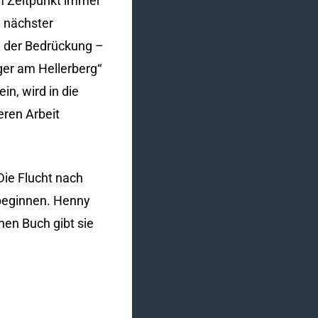
m Zeitpunkt immer
 nächster
g, der Bedrückung –
ager am Hellerberg“
in, wird in die
eren Arbeit
Die Flucht nach
 beginnen. Henny
hen Buch gibt sie